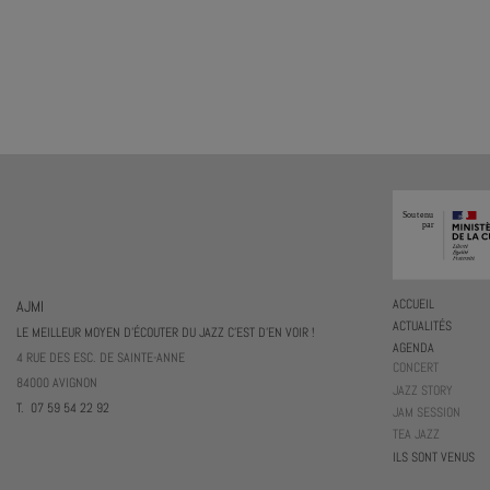
AJMI
ACCUEIL
ACTUALITÉS
LE MEILLEUR MOYEN D'ÉCOUTER DU JAZZ C'EST D'EN VOIR !
AGENDA
4 RUE DES ESC. DE SAINTE-ANNE
CONCERT
84000 AVIGNON
JAZZ STORY
T. 07 59 54 22 92
JAM SESSION
TEA JAZZ
ILS SONT VENUS