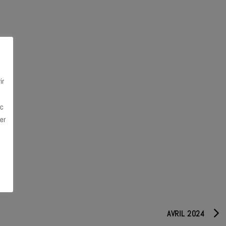
ir
ec
er
AVRIL 2024