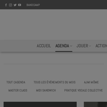
Skip
BANDCAMP
to
content
ACCUEIL
AGENDA
JOUER
ACTIO
TOUT L'AGENDA
TOUS LES ÉVÉNEMENTS DU MOIS
AJMI MÔME
MASTER CLASS
MIDI SANDWICH
PRATIQUE VOCALE COLLECTIVE