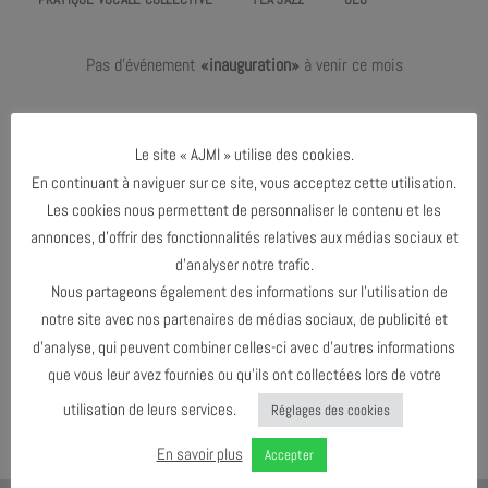
Pas d'événement
«inauguration»
à venir ce mois
Pas de prochain événement prévu !
Le site « AJMI » utilise des cookies.
En continuant à naviguer sur ce site, vous acceptez cette utilisation.
Les cookies nous permettent de personnaliser le contenu et les
FÉVRIER 2024
annonces, d’offrir des fonctionnalités relatives aux médias sociaux et
d’analyser notre trafic.
Nous partageons également des informations sur l’utilisation de
AGENDA AU FORMAT
CAL
I
notre site avec nos partenaires de médias sociaux, de publicité et
d’analyse, qui peuvent combiner celles-ci avec d’autres informations
que vous leur avez fournies ou qu’ils ont collectées lors de votre
TÉLÉCHARGER LE PROGRAMME
utilisation de leurs services.
Réglages des cookies
En savoir plus
Accepter