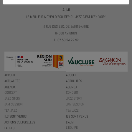
AJMI
LE MEILLEUR MOYEN D'ÉCOUTER DU JAZZ C'EST D'EN VOIR !
4 RUE DES ESC. DE SAINTE-ANNE
84000 AVIGNON
T. 07 59 54 22 92
ACCUEIL
ACCUEIL
ACTUALITÉS
ACTUALITÉS
AGENDA
AGENDA
CONCERT
CONCERT
JAZZ STORY
JAZZ STORY
JAM SESSION
JAM SESSION
TEA JAZZ
TEA JAZZ
ILS SONT VENUS
ILS SONT VENUS
ACTIONS CULTURELLES
L’AJMI
L’ÉQUIPE
LABELS