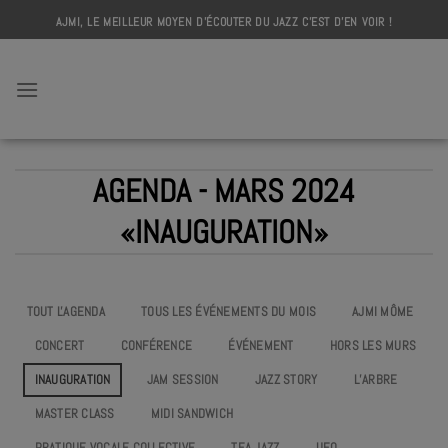
Skip
AJMI, LE MEILLEUR MOYEN D'ÉCOUTER DU JAZZ C'EST D'EN VOIR !
to
content
AJMI
AGENDA - MARS 2024
«INAUGURATION»
TOUT L'AGENDA
TOUS LES ÉVÉNEMENTS DU MOIS
AJMI MÔME
CONCERT
CONFÉRENCE
ÉVÉNEMENT
HORS LES MURS
INAUGURATION
JAM SESSION
JAZZ STORY
L’ARBRE
MASTER CLASS
MIDI SANDWICH
PRATIQUE VOCALE COLLECTIVE
TEA JAZZ
UEO