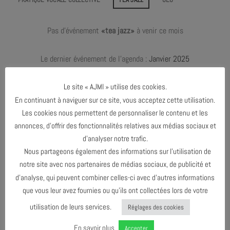
Pas d'événement
«tea jazz»
à venir ce mois
Le dernier événement de l'agenda :
Janvier 2025
Le site « AJMI » utilise des cookies.
En continuant à naviguer sur ce site, vous acceptez cette utilisation.
JANVIER 2024
Les cookies nous permettent de personnaliser le contenu et les
annonces, d’offrir des fonctionnalités relatives aux médias sociaux et
JANVIER 2025
d’analyser notre trafic.
Nous partageons également des informations sur l’utilisation de
notre site avec nos partenaires de médias sociaux, de publicité et
AGENDA AU FORMAT
CAL
I
d’analyse, qui peuvent combiner celles-ci avec d’autres informations
que vous leur avez fournies ou qu’ils ont collectées lors de votre
utilisation de leurs services.
Réglages des cookies
TÉLÉCHARGER LE PROGRAMME
En savoir plus
Accepter