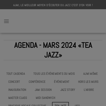
Skip
AJMI, LE MEILLEUR MOYEN D'ÉCOUTER DU JAZZ C'EST D'EN VOIR !
to
content
AJMI
AGENDA - MARS 2024 «TEA
JAZZ»
TOUT L'AGENDA
TOUS LES ÉVÉNEMENTS DU MOIS
AJMI MÔME
CONCERT
CONFÉRENCE
ÉVÉNEMENT
HORS LES MURS
INAUGURATION
JAM SESSION
JAZZ STORY
L’ARBRE
MASTER CLASS
MIDI SANDWICH
PRATIQUE VOCALE COLLECTIVE
TEA JAZZ
UEO