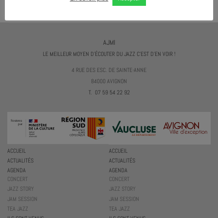
AJMI
LE MEILLEUR MOYEN D'ÉCOUTER DU JAZZ C'EST D'EN VOIR !
4 RUE DES ESC. DE SAINTE-ANNE
84000 AVIGNON
T. 07 59 54 22 92
ACCUEIL
ACCUEIL
ACTUALITÉS
ACTUALITÉS
AGENDA
AGENDA
CONCERT
CONCERT
JAZZ STORY
JAZZ STORY
JAM SESSION
JAM SESSION
TEA JAZZ
TEA JAZZ