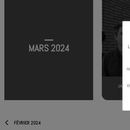
MARS 2024
L
N
n
c
JAZZ 
C
FÉVRIER 2024