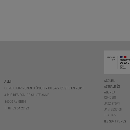
AJMI
ACCUEIL
ACTUALITÉS
LE MEILLEUR MOYEN D'ÉCOUTER DU JAZZ C'EST D'EN VOIR !
AGENDA
4 RUE DES ESC. DE SAINTE-ANNE
CONCERT
84000 AVIGNON
JAZZ STORY
T. 07 59 54 22 92
JAM SESSION
TEA JAZZ
ILS SONT VENUS