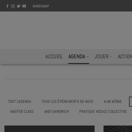
Skip
BANDCAMP
to
content
ACCUEIL
AGENDA
JOUER
ACTIO
TOUT L'AGENDA
TOUS LES ÉVÉNEMENTS DU MOIS
AJMI MÔME
MASTER CLASS
MIDI SANDWICH
PRATIQUE VOCALE COLLECTIVE