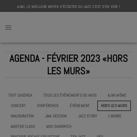
Skip
AJMI, LE MEILLEUR MOYEN D'ÉCOUTER DU JAZZ C'EST D'EN VOIR !
to
content
AJMI
AGENDA - FÉVRIER 2023 «HORS
LES MURS»
TOUT L'AGENDA
TOUS LES ÉVÉNEMENTS DU MOIS
AJMI MÔME
CONCERT
CONFÉRENCE
ÉVÉNEMENT
HORS LES MURS
INAUGURATION
JAM SESSION
JAZZ STORY
L’ARBRE
MASTER CLASS
MIDI SANDWICH
PRATIQUE VOCALE COLLECTIVE
TEA JAZZ
UEO