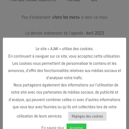
Pas d'événement
«hors les murs»
à venir ce mois
Le dernier événement de l'agenda :
Avril 2023
Le site « AJMI » utilise des cookies.
En continuant à naviguer sur ce site, vous acceptez cette utilisation.
JANVIER 2023
Les cookies nous permettent de personnaliser le contenu et les
annonces, d’offrir des fonctionnalités relatives aux médias sociaux et
AVRIL 2023
d’analyser notre trafic.
Nous partageons également des informations sur l’utilisation de
notre site avec nos partenaires de médias sociaux, de publicité et
AGENDA AU FORMAT
CAL
I
d’analyse, qui peuvent combiner celles-ci avec d’autres informations
que vous leur avez fournies ou qu’ils ont collectées lors de votre
utilisation de leurs services.
Réglages des cookies
TÉLÉCHARGER LE PROGRAMME
En savoir plus
Accepter