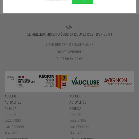
AJMI
LE MEILLEUR MOYEN D'ÉCOUTER DU JAZZ C'EST D'EN VOIR !
4 RUE DES ESC. DE SAINTE-ANNE
84000 AVIGNON
T. 07 59 54 22 92
ACCUEIL
ACCUEIL
ACTUALITÉS
ACTUALITÉS
AGENDA
AGENDA
CONCERT
CONCERT
JAZZ STORY
JAZZ STORY
JAM SESSION
JAM SESSION
TEA JAZZ
TEA JAZZ