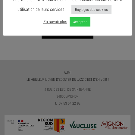
utilisation de leurs services.
Réglages des cookies
AGENDA AU FORMAT
CAL
I
En savoir plus
Accepter
TÉLÉCHARGER LE PROGRAMME
AJMI
LE MEILLEUR MOYEN D'ÉCOUTER DU JAZZ C'EST D'EN VOIR !
4 RUE DES ESC. DE SAINTE-ANNE
84000 AVIGNON
T. 07 59 54 22 92