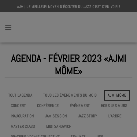
Skip
AJMI, LE MEILLEUR MOYEN D'ÉCOUTER DU JAZZ C'EST D'EN VOIR !
to
content
AJMI
AGENDA - FÉVRIER 2023 «AJMI
MÔME»
TOUT L'AGENDA
TOUS LES ÉVÉNEMENTS DU MOIS
AJMI MÔME
CONCERT
CONFÉRENCE
ÉVÉNEMENT
HORS LES MURS
INAUGURATION
JAM SESSION
JAZZ STORY
L’ARBRE
MASTER CLASS
MIDI SANDWICH
PRATIQUE VOCALE COLLECTIVE
TEA JAZZ
UEO