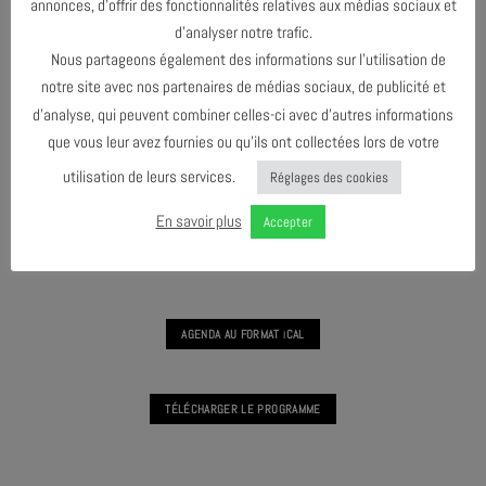
annonces, d’offrir des fonctionnalités relatives aux médias sociaux et
d’analyser notre trafic.
Nous partageons également des informations sur l’utilisation de
JAM SESSION #6
notre site avec nos partenaires de médias sociaux, de publicité et
d’analyse, qui peuvent combiner celles-ci avec d’autres informations
que vous leur avez fournies ou qu’ils ont collectées lors de votre
utilisation de leurs services.
Réglages des cookies
JANVIER 2023
En savoir plus
Accepter
JUIN 2023
AGENDA AU FORMAT
CAL
I
TÉLÉCHARGER LE PROGRAMME