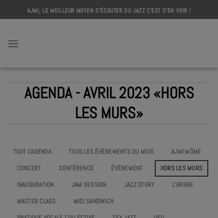
Skip
AJMI, LE MEILLEUR MOYEN D'ÉCOUTER DU JAZZ C'EST D'EN VOIR !
to
content
AJMI
AGENDA - AVRIL 2023 «HORS
LES MURS»
TOUT L'AGENDA
TOUS LES ÉVÉNEMENTS DU MOIS
AJMI MÔME
CONCERT
CONFÉRENCE
ÉVÉNEMENT
HORS LES MURS
INAUGURATION
JAM SESSION
JAZZ STORY
L’ARBRE
MASTER CLASS
MIDI SANDWICH
PRATIQUE VOCALE COLLECTIVE
TEA JAZZ
UEO