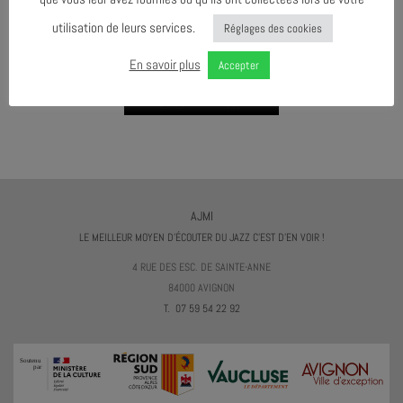
utilisation de leurs services.
Réglages des cookies
AGENDA AU FORMAT
CAL
I
En savoir plus
Accepter
TÉLÉCHARGER LE PROGRAMME
AJMI
LE MEILLEUR MOYEN D'ÉCOUTER DU JAZZ C'EST D'EN VOIR !
4 RUE DES ESC. DE SAINTE-ANNE
84000 AVIGNON
T. 07 59 54 22 92