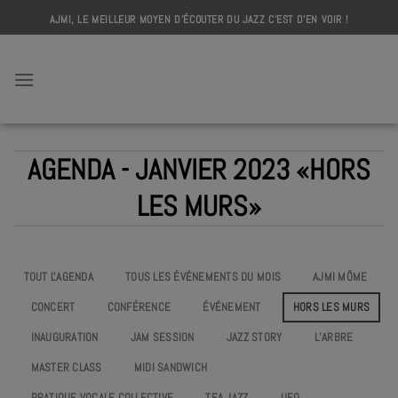
Skip
AJMI, LE MEILLEUR MOYEN D'ÉCOUTER DU JAZZ C'EST D'EN VOIR !
to
content
AJMI
AGENDA - JANVIER 2023 «HORS
LES MURS»
TOUT L'AGENDA
TOUS LES ÉVÉNEMENTS DU MOIS
AJMI MÔME
CONCERT
CONFÉRENCE
ÉVÉNEMENT
HORS LES MURS
INAUGURATION
JAM SESSION
JAZZ STORY
L’ARBRE
MASTER CLASS
MIDI SANDWICH
PRATIQUE VOCALE COLLECTIVE
TEA JAZZ
UEO