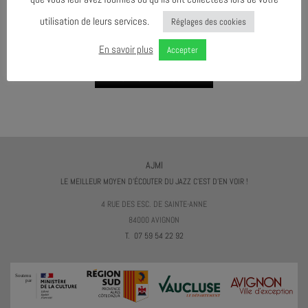
utilisation de leurs services.
Réglages des cookies
AGENDA AU FORMAT
CAL
I
En savoir plus
Accepter
TÉLÉCHARGER LE PROGRAMME
AJMI
LE MEILLEUR MOYEN D'ÉCOUTER DU JAZZ C'EST D'EN VOIR !
4 RUE DES ESC. DE SAINTE-ANNE
84000 AVIGNON
T. 07 59 54 22 92