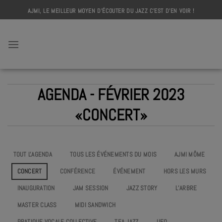
Skip
AJMI, LE MEILLEUR MOYEN D'ÉCOUTER DU JAZZ C'EST D'EN VOIR !
to
content
AJMI
AGENDA - FÉVRIER 2023
«CONCERT»
TOUT L'AGENDA
TOUS LES ÉVÉNEMENTS DU MOIS
AJMI MÔME
CONCERT
CONFÉRENCE
ÉVÉNEMENT
HORS LES MURS
INAUGURATION
JAM SESSION
JAZZ STORY
L’ARBRE
MASTER CLASS
MIDI SANDWICH
PRATIQUE VOCALE COLLECTIVE
TEA JAZZ
UEO