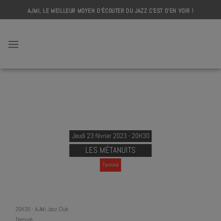
Skip
AJMI, LE MEILLEUR MOYEN D'ÉCOUTER DU JAZZ C'EST D'EN VOIR !
to
content
AJMI
Jeudi 23 février 2023 - 20H30
LES MÉTANUITS
Terminé
20H30
-
AJMi Jazz Club
Terminé