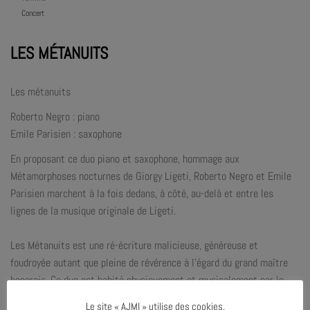
Concert
LES MÉTANUITS
Les métanuits
Roberto Negro : piano
Emile Parisien : saxophone
En proposant ce duo piano et saxophone, hommage aux
Métamorphoses nocturnes de Giorgy Ligeti, Roberto Negro et Emile
Parisien marchent à la fois dedans, à côté, au-delà et entre les
lignes de la musique originale de Ligeti.
Les Métanuits est une ré-écriture malicieuse, généreuse et
foudroyée autant que pleine de révérence à l’égard du grand maître
hongrois. Ce duo est habité physiquement et musicalement par le
rythme. Tantôt lent, tantôt porté par une énergie exceptionnelle, la
Le site « AJMI » utilise des cookies.