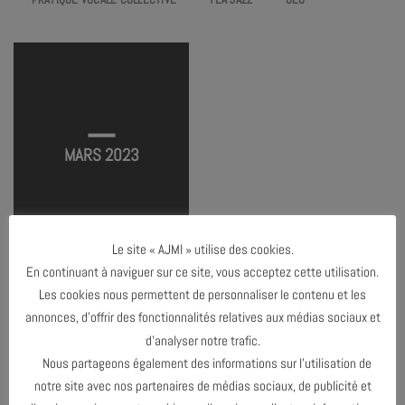
L’ÉTOFFE DES RÊVES
TERMINÉ
MARS 2023
Le site « AJMI » utilise des cookies.
PLAYERS
STEV’IN MY MIND
En continuant à naviguer sur ce site, vous acceptez cette utilisation.
TERMINÉ
TERMINÉ
PLACE MIOLLIS
Les cookies nous permettent de personnaliser le contenu et les
TERMINÉ
annonces, d’offrir des fonctionnalités relatives aux médias sociaux et
d’analyser notre trafic.
Nous partageons également des informations sur l’utilisation de
FÉVRIER 2023
notre site avec nos partenaires de médias sociaux, de publicité et