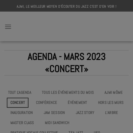
Skip
AJMI, LE MEILLEUR MOYEN D'ÉCOUTER DU JAZZ C'EST D'EN VOIR !
to
content
AJMI
AGENDA - MARS 2023
«CONCERT»
TOUT L'AGENDA
TOUS LES ÉVÉNEMENTS DU MOIS
AJMI MÔME
CONCERT
CONFÉRENCE
ÉVÉNEMENT
HORS LES MURS
INAUGURATION
JAM SESSION
JAZZ STORY
L’ARBRE
MASTER CLASS
MIDI SANDWICH
PRATIQUE VOCALE COLLECTIVE
TEA JAZZ
UEO