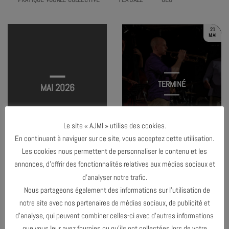
21
MAI
TERMINÉ
MAI 2026
Le site « AJMI » utilise des cookies.
JAM SESSION #6
En continuant à naviguer sur ce site, vous acceptez cette utilisation.
Les cookies nous permettent de personnaliser le contenu et les
annonces, d’offrir des fonctionnalités relatives aux médias sociaux et
d’analyser notre trafic.
MARS 2026
Nous partageons également des informations sur l’utilisation de
notre site avec nos partenaires de médias sociaux, de publicité et
NOVEMBRE 2026
d’analyse, qui peuvent combiner celles-ci avec d’autres informations
que vous leur avez fournies ou qu’ils ont collectées lors de votre