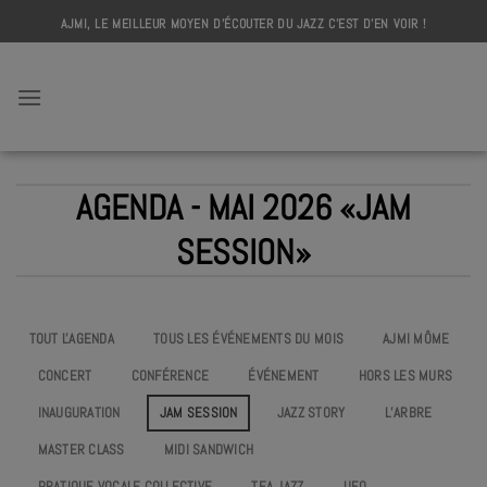
Skip
AJMI, LE MEILLEUR MOYEN D'ÉCOUTER DU JAZZ C'EST D'EN VOIR !
to
content
AJMI
AGENDA - MAI 2026 «JAM
SESSION»
TOUT L'AGENDA
TOUS LES ÉVÉNEMENTS DU MOIS
AJMI MÔME
CONCERT
CONFÉRENCE
ÉVÉNEMENT
HORS LES MURS
INAUGURATION
JAM SESSION
JAZZ STORY
L’ARBRE
MASTER CLASS
MIDI SANDWICH
PRATIQUE VOCALE COLLECTIVE
TEA JAZZ
UEO