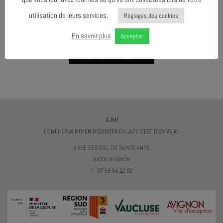
utilisation de leurs services.
Réglages des cookies
AGENDA AU FORMAT
CAL
I
En savoir plus
Accepter
TÉLÉCHARGER LE PROGRAMME
AJMI
LE MEILLEUR MOYEN D'ÉCOUTER DU JAZZ C'EST D'EN VOIR !
4 RUE DES ESC. DE SAINTE-ANNE
84000 AVIGNON
T. 07 59 54 22 92