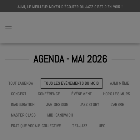
Skip
AJMI, LE MEILLEUR MOYEN D'ÉCOUTER DU JAZZ C'EST D'EN VOIR !
to
content
AJMI
AGENDA - MAI 2026
TOUT L'AGENDA
TOUS LES ÉVÉNEMENTS DU MOIS
AJMI MÔME
CONCERT
CONFÉRENCE
ÉVÉNEMENT
HORS LES MURS
INAUGURATION
JAM SESSION
JAZZ STORY
L’ARBRE
MASTER CLASS
MIDI SANDWICH
PRATIQUE VOCALE COLLECTIVE
TEA JAZZ
UEO