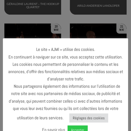
GÉRALDINE LAURENT – THE HOOKUP
ARILD ANDERSEN LANDLOPER
QUARTET
20
21
MAI
MAI
Le site « AJMI » utilise des cookies.
En continuant à naviguer sur ce site, vous acceptez cette utilisation.
TERMINÉ
TERMINÉ
Les cookies nous permettent de personnaliser le contenu et les
annonces, d’offrir des fonctionnalités relatives aux médias sociaux et
d’analyser notre trafic.
CONCERT DE L’U.E.O MUSIQUES
JAM SESSION #6
ACTUELLES
Nous partageons également des informations sur l’utilisation de
notre site avec nos partenaires de médias sociaux, de publicité et
d’analyse, qui peuvent combiner celles-ci avec d’autres informations
26
27 MAI
MAI
30 MAI
que vous leur avez fournies ou qu’ils ont collectées lors de votre
utilisation de leurs services.
Réglages des cookies
En savoir plus
Accepter