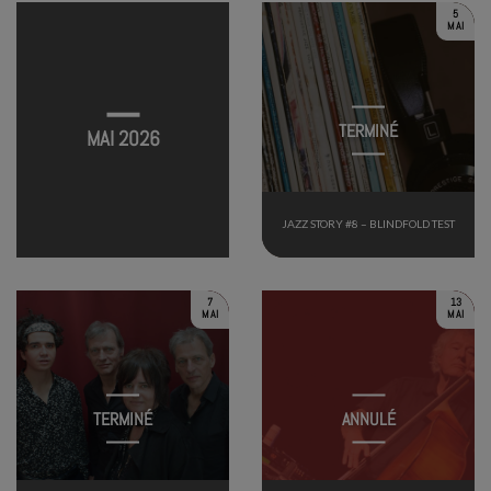
5
MAI
TERMINÉ
MAI 2026
JAZZ STORY #8 – BLINDFOLD TEST
7
13
MAI
MAI
TERMINÉ
ANNULÉ