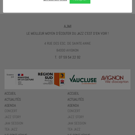
AJMI
LE MEILLEUR MOYEN D'ÉCOUTER DU JAZZ C'EST D'EN VOIR !
4 RUE DES ESC. DE SAINTE-ANNE
84000 AVIGNON
T. 07 59 54 22 92
ACCUEIL
ACCUEIL
ACTUALITÉS
ACTUALITÉS
AGENDA
AGENDA
CONCERT
CONCERT
JAZZ STORY
JAZZ STORY
JAM SESSION
JAM SESSION
TEA JAZZ
TEA JAZZ