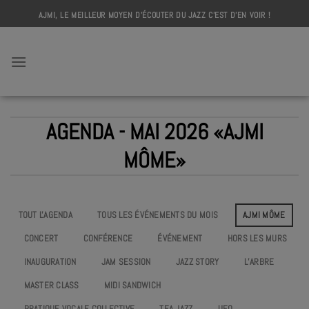
Skip
AJMI, LE MEILLEUR MOYEN D'ÉCOUTER DU JAZZ C'EST D'EN VOIR !
to
content
AJMI
AGENDA - MAI 2026 «AJMI
MÔME»
TOUT L'AGENDA
TOUS LES ÉVÉNEMENTS DU MOIS
AJMI MÔME
CONCERT
CONFÉRENCE
ÉVÉNEMENT
HORS LES MURS
INAUGURATION
JAM SESSION
JAZZ STORY
L’ARBRE
MASTER CLASS
MIDI SANDWICH
PRATIQUE VOCALE COLLECTIVE
TEA JAZZ
UEO