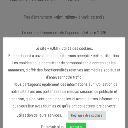
Pas d'événement
«ajmi môme»
à venir ce mois
Le dernier événement de l'agenda :
Octobre 2026
Le site « AJMI » utilise des cookies.
En continuant à naviguer sur ce site, vous acceptez cette utilisation.
AVRIL 2025
Les cookies nous permettent de personnaliser le contenu et les
annonces, d’offrir des fonctionnalités relatives aux médias sociaux et
OCTOBRE 2026
d’analyser notre trafic.
Nous partageons également des informations sur l’utilisation de
notre site avec nos partenaires de médias sociaux, de publicité et
AGENDA AU FORMAT
CAL
I
d’analyse, qui peuvent combiner celles-ci avec d’autres informations
que vous leur avez fournies ou qu’ils ont collectées lors de votre
utilisation de leurs services.
Réglages des cookies
TÉLÉCHARGER LE PROGRAMME
En savoir plus
Accepter