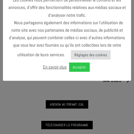
TERMINÉ
annonces, d’offrir des fonctionnalités relatives aux médias sociaux et
d’analyser notre trafic.
Nous partageons également des informations sur l’utilisation de
notre site avec nos partenaires de médias sociaux, de publicité et
PRATIQUE VOCALE COLLECTIVE
d’analyse, qui peuvent combiner celles-ci avec d’autres informations
que vous leur avez fournies ou qu’ils ont collectées lors de votre
utilisation de leurs services.
Réglages des cookies
MARS 2025
En savoir plus
Accepter
MAI 2025
AGENDA AU FORMAT
CAL
I
TÉLÉCHARGER LE PROGRAMME