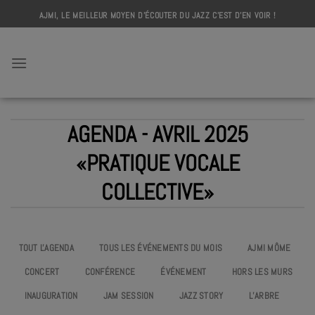
Skip
AJMI, LE MEILLEUR MOYEN D'ÉCOUTER DU JAZZ C'EST D'EN VOIR !
to
content
AJMI
AGENDA - AVRIL 2025
«PRATIQUE VOCALE
COLLECTIVE»
TOUT L'AGENDA
TOUS LES ÉVÉNEMENTS DU MOIS
AJMI MÔME
CONCERT
CONFÉRENCE
ÉVÉNEMENT
HORS LES MURS
INAUGURATION
JAM SESSION
JAZZ STORY
L’ARBRE