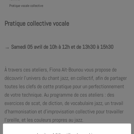
Pratique vocale collective
Pratique collective vocale
→ Samedi 05 avril de 10h à 12h et de 13h30 à 15h30
À travers ces ateliers,
Fiona Aït-Bounou
vous propose de
découvrir l’univers du chant jazz, en collectif, afin de partager
toutes les clefs de cette pratique pour un perfectionnement
de votre technique. Au programme de ces ateliers : des
exercices de scat, de diction, de vocabulaire jazz, un travail
d’harmonisation et d’improvisation collective pour travailler
l’oreille, et les couleurs propres au jazz.
Ateliers proposés :
de 10h à 12h et de 13h30 à 15h30 !