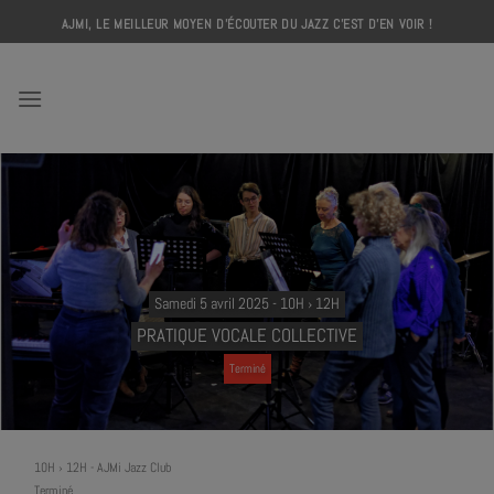
Skip
AJMI, LE MEILLEUR MOYEN D'ÉCOUTER DU JAZZ C'EST D'EN VOIR !
to
content
AJMI
Samedi 5 avril 2025 - 10H › 12H
PRATIQUE VOCALE COLLECTIVE
Terminé
10H › 12H
-
AJMi Jazz Club
Terminé