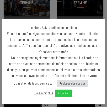
TERMINÉ
TERMINÉ
À LA POURSUITE DU CRIN !
U.E.O MUSIQUES ACTUELLES #5
ZAKOUSKA, LA SAUCE BALKANIQUE
Le site « AJMI » utilise des cookies.
En continuant à naviguer sur ce site, vous acceptez cette utilisation.
Les cookies nous permettent de personnaliser le contenu et les
23
24
AVR
AVR
annonces, d’offrir des fonctionnalités relatives aux médias sociaux et
d’analyser notre trafic.
Nous partageons également des informations sur l’utilisation de
notre site avec nos partenaires de médias sociaux, de publicité et
TERMINÉ
TERMINÉ
d’analyse, qui peuvent combiner celles-ci avec d’autres informations
que vous leur avez fournies ou qu’ils ont collectées lors de votre
utilisation de leurs services.
Réglages des cookies
L’ARBRE #10
JAM SESSION #6
En savoir plus
Accepter
26
29
AVR
AVR