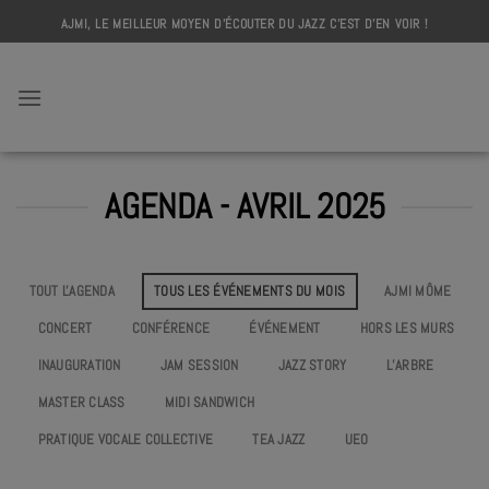
Skip
AJMI, LE MEILLEUR MOYEN D'ÉCOUTER DU JAZZ C'EST D'EN VOIR !
to
content
AJMI
AGENDA - AVRIL 2025
TOUT L'AGENDA
TOUS LES ÉVÉNEMENTS DU MOIS
AJMI MÔME
CONCERT
CONFÉRENCE
ÉVÉNEMENT
HORS LES MURS
INAUGURATION
JAM SESSION
JAZZ STORY
L’ARBRE
MASTER CLASS
MIDI SANDWICH
PRATIQUE VOCALE COLLECTIVE
TEA JAZZ
UEO