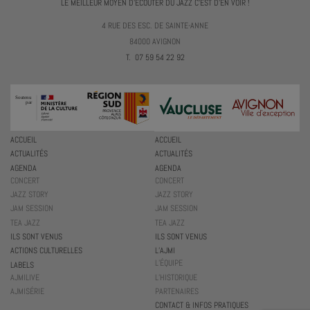
LE MEILLEUR MOYEN D'ÉCOUTER DU JAZZ C'EST D'EN VOIR !
4 RUE DES ESC. DE SAINTE-ANNE
84000 AVIGNON
T. 07 59 54 22 92
ACCUEIL
ACCUEIL
ACTUALITÉS
ACTUALITÉS
AGENDA
AGENDA
CONCERT
CONCERT
JAZZ STORY
JAZZ STORY
JAM SESSION
JAM SESSION
TEA JAZZ
TEA JAZZ
ILS SONT VENUS
ILS SONT VENUS
ACTIONS CULTURELLES
L’AJMI
L’ÉQUIPE
LABELS
AJMILIVE
L’HISTORIQUE
AJMISÉRIE
PARTENAIRES
CONTACT & INFOS PRATIQUES