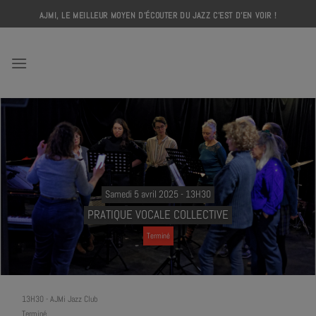
Skip
AJMI, LE MEILLEUR MOYEN D'ÉCOUTER DU JAZZ C'EST D'EN VOIR !
to
content
AJMI
Samedi 5 avril 2025 - 13H30
PRATIQUE VOCALE COLLECTIVE
Terminé
13H30
-
AJMi Jazz Club
Terminé