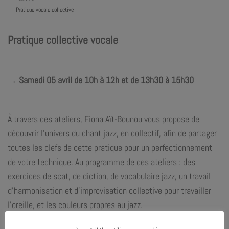
Pratique vocale collective
Pratique collective vocale
→ Samedi 05 avril de 10h à 12h et de 13h30 à 15h30
À travers ces ateliers,
Fiona Aït-Bounou
vous propose de
découvrir l’univers du chant jazz, en collectif, afin de partager
toutes les clefs de cette pratique pour un perfectionnement
de votre technique. Au programme de ces ateliers : des
exercices de scat, de diction, de vocabulaire jazz, un travail
d’harmonisation et d’improvisation collective pour travailler
l’oreille, et les couleurs propres au jazz.
Ateliers proposés :
de 10h à 12h et de 13h30 à 15h30 !