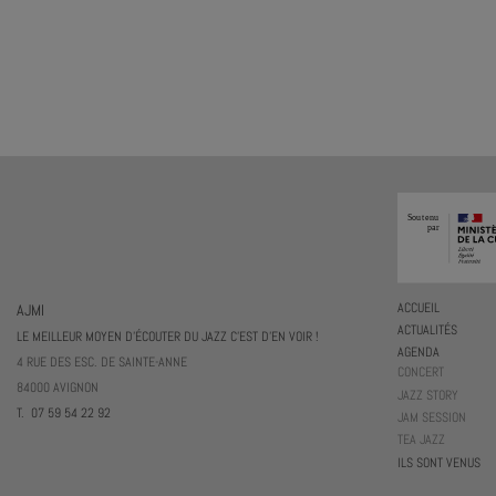
AJMI
ACCUEIL
ACTUALITÉS
LE MEILLEUR MOYEN D'ÉCOUTER DU JAZZ C'EST D'EN VOIR !
AGENDA
4 RUE DES ESC. DE SAINTE-ANNE
CONCERT
84000 AVIGNON
JAZZ STORY
T. 07 59 54 22 92
JAM SESSION
TEA JAZZ
ILS SONT VENUS