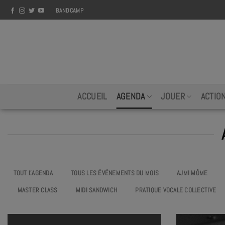
Skip
BANDCAMP
to
content
ACCUEIL
AGENDA
JOUER
ACTIO
TOUT L'AGENDA
TOUS LES ÉVÉNEMENTS DU MOIS
AJMI MÔME
MASTER CLASS
MIDI SANDWICH
PRATIQUE VOCALE COLLECTIVE