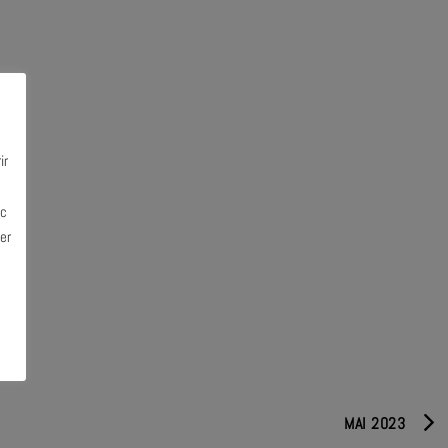
ir
ec
er
MAI 2023