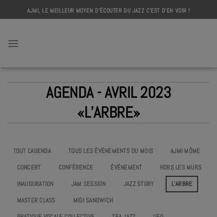
Skip
AJMI, LE MEILLEUR MOYEN D'ÉCOUTER DU JAZZ C'EST D'EN VOIR !
to
content
AJMI
AGENDA - AVRIL 2023
«L’ARBRE»
TOUT L'AGENDA
TOUS LES ÉVÉNEMENTS DU MOIS
AJMI MÔME
CONCERT
CONFÉRENCE
ÉVÉNEMENT
HORS LES MURS
INAUGURATION
JAM SESSION
JAZZ STORY
L’ARBRE
MASTER CLASS
MIDI SANDWICH
PRATIQUE VOCALE COLLECTIVE
TEA JAZZ
UEO