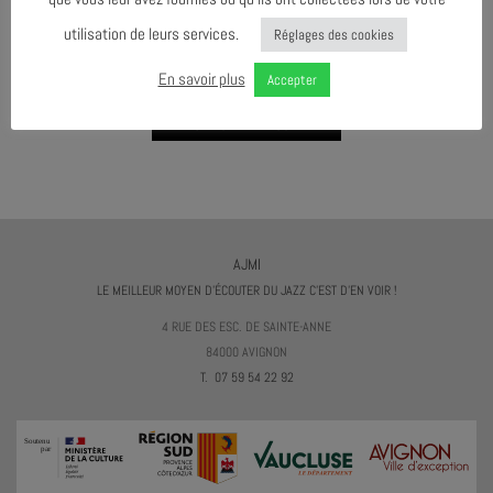
utilisation de leurs services.
Réglages des cookies
AGENDA AU FORMAT
CAL
I
En savoir plus
Accepter
TÉLÉCHARGER LE PROGRAMME
AJMI
LE MEILLEUR MOYEN D'ÉCOUTER DU JAZZ C'EST D'EN VOIR !
4 RUE DES ESC. DE SAINTE-ANNE
84000 AVIGNON
T. 07 59 54 22 92