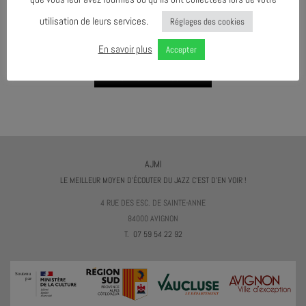
utilisation de leurs services.
Réglages des cookies
AGENDA AU FORMAT
CAL
I
En savoir plus
Accepter
TÉLÉCHARGER LE PROGRAMME
AJMI
LE MEILLEUR MOYEN D'ÉCOUTER DU JAZZ C'EST D'EN VOIR !
4 RUE DES ESC. DE SAINTE-ANNE
84000 AVIGNON
T. 07 59 54 22 92