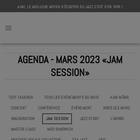
Skip
AJMI, LE MEILLEUR MOYEN D'ÉCOUTER DU JAZZ C'EST D'EN VOIR !
to
content
AJMI
AGENDA - MARS 2023 «JAM
SESSION»
TOUT L'AGENDA
TOUS LES ÉVÉNEMENTS DU MOIS
AJMI MÔME
CONCERT
CONFÉRENCE
ÉVÉNEMENT
HORS LES MURS
INAUGURATION
JAM SESSION
JAZZ STORY
L’ARBRE
MASTER CLASS
MIDI SANDWICH
PRATIQUE VOCALE COLLECTIVE
TEA JAZZ
UEO