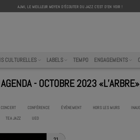
AJMI, LE MEILLEUR MOYEN D'ÉCOUTER DU JAZZ C'EST D'EN VOIR !
AJMI
NS CULTURELLES
LABELS
TEMPO
ENGAGEMENTS
AGENDA - OCTOBRE 2023 «L’ARBRE»
CONCERT
CONFÉRENCE
ÉVÉNEMENT
HORS LES MURS
INAU
TEA JAZZ
UEO
21