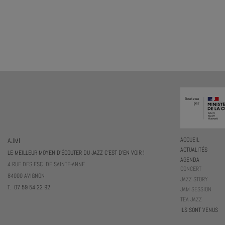
AJMI
ACCUEIL
ACTUALITÉS
LE MEILLEUR MOYEN D'ÉCOUTER DU JAZZ C'EST D'EN VOIR !
AGENDA
4 RUE DES ESC. DE SAINTE-ANNE
CONCERT
84000 AVIGNON
JAZZ STORY
T. 07 59 54 22 92
JAM SESSION
TEA JAZZ
ILS SONT VENUS