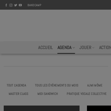
Skip
BANDCAMP
to
content
ACCUEIL
AGENDA
JOUER
ACTIO
TOUT L'AGENDA
TOUS LES ÉVÉNEMENTS DU MOIS
AJMI MÔME
MASTER CLASS
MIDI SANDWICH
PRATIQUE VOCALE COLLECTIVE