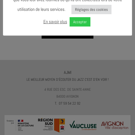
utilisation de leurs services.
Réglages des cookies
AGENDA AU FORMAT
CAL
I
En savoir plus
Accepter
TÉLÉCHARGER LE PROGRAMME
AJMI
LE MEILLEUR MOYEN D'ÉCOUTER DU JAZZ C'EST D'EN VOIR !
4 RUE DES ESC. DE SAINTE-ANNE
84000 AVIGNON
T. 07 59 54 22 92