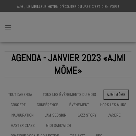
Skip
AJMI, LE MEILLEUR MOYEN D'ÉCOUTER DU JAZZ C'EST D'EN VOIR !
to
content
AJMI
AGENDA - JANVIER 2023 «AJMI
MÔME»
TOUT L'AGENDA
TOUS LES ÉVÉNEMENTS DU MOIS
AJMI MÔME
CONCERT
CONFÉRENCE
ÉVÉNEMENT
HORS LES MURS
INAUGURATION
JAM SESSION
JAZZ STORY
L’ARBRE
MASTER CLASS
MIDI SANDWICH
PRATIQUE VOCALE COLLECTIVE
TEA JAZZ
UEO