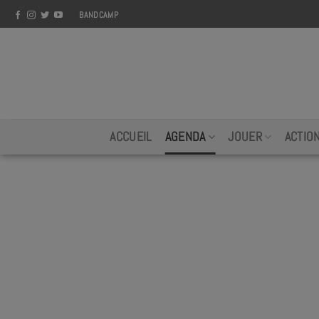
Skip
BANDCAMP
to
content
ACCUEIL
AGENDA
JOUER
ACTIO