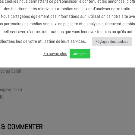
es cookies nous permettent de personnaliser le contenu et les annonces, d’offr
z : trompette, bugle, chant, percussions
des fonctionnalités relatives aux médias sociaux et d’analyser notre trafic.
piano, synthétiseur, électronique, percussions
ous partageons également des informations sur l’utilisation de notre site av
 : basse, chant
os partenaires de médias sociaux, de publicité et d’analyse, qui peuvent combin
 batterie, chant, électronique
celles-ci avec d’autres informations que vous leur avez fournies ou qu’ils ont
personic fête ses 10 ans, longévité pas si fréquente avec une escouade f
ollectées lors de votre utilisation de leurs services.
Réglages des cookies
ice Martinez, Arnaud Roulin, Frederick Galiay et Edward Perraud, dream te
En savoir plus
Accepter
e l’AJMi. Back To The Moon marque le troisième décollage de la formation.
isme et dégage l’horizon des existences entravées. Lumière au bout du tunn
ce au Soleil.
ngavignon.fr
40
 & COMMENTER