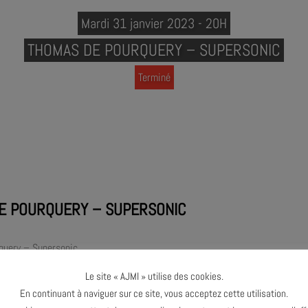
Mardi 31 janvier 2023 - 20H
THOMAS DE POURQUERY – SUPERSONIC
Terminé
E POURQUERY – SUPERSONIC
query – Supersonic
on
Le site « AJMI » utilise des cookies.
uery : saxophone alto, voix lead
En continuant à naviguer sur ce site, vous acceptez cette utilisation.
e : saxophone ténor, synthétiseur, voix