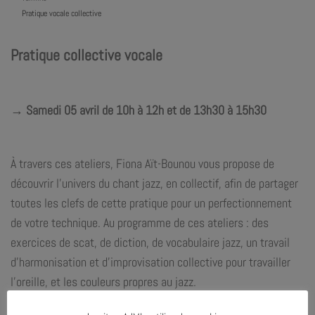
Pratique vocale collective
Pratique collective vocale
→ Samedi 05 avril de 10h à 12h et de 13h30 à 15h30
À travers ces ateliers,
Fiona Aït-Bounou
vous propose de
découvrir l’univers du chant jazz, en collectif, afin de partager
toutes les clefs de cette pratique pour un perfectionnement
de votre technique. Au programme de ces ateliers : des
exercices de scat, de diction, de vocabulaire jazz, un travail
d’harmonisation et d’improvisation collective pour travailler
l’oreille, et les couleurs propres au jazz.
Ateliers proposés :
de 10h à 12h et de 13h30 à 15h30 !