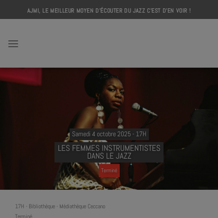
Skip
AJMI, LE MEILLEUR MOYEN D'ÉCOUTER DU JAZZ C'EST D'EN VOIR !
to
content
AJMI
Samedi 4 octobre 2025 - 17H
LES FEMMES INSTRUMENTISTES
DANS LE JAZZ
Terminé
17H
-
Bibliothèque - Médiathèque Ceccano
Terminé