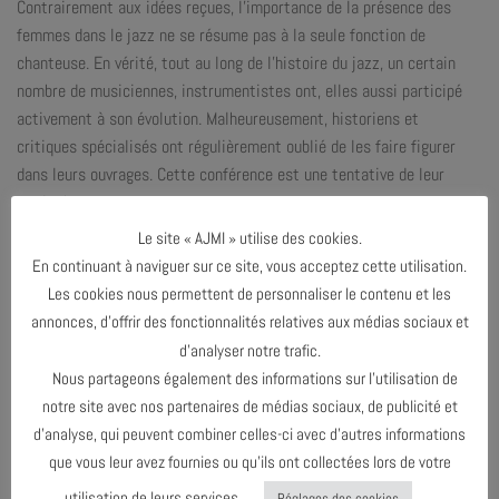
Contrairement aux idées reçues, l’importance de la présence des
femmes dans le jazz ne se résume pas à la seule fonction de
chanteuse. En vérité, tout au long de l’histoire du jazz, un certain
nombre de musiciennes, instrumentistes ont, elles aussi participé
activement à son évolution. Malheureusement, historiens et
critiques spécialisés ont régulièrement oublié de les faire figurer
dans leurs ouvrages. Cette conférence est une tentative de leur
rendre hommage.
Le site « AJMI » utilise des cookies.
Une exposition de pochettes de vinyles retraçant de manière
En continuant à naviguer sur ce site, vous acceptez cette utilisation.
chronologique l’importance des femmes instrumentistes dans le
Les cookies nous permettent de personnaliser le contenu et les
jazz, sera à découvrir du 30 septembre au 11 octobre 2025. Visite
annonces, d’offrir des fonctionnalités relatives aux médias sociaux et
commentée de l’exposition par Jean-Paul Ricard, collectionneur et
d’analyser notre trafic.
membre fondateur de l’AJMi samedi 4 octobre à 17h.
Nous partageons également des informations sur l’utilisation de
ENTRÉE LIBRE ET GRATUITE
notre site avec nos partenaires de médias sociaux, de publicité et
INFOS COMPLÉMENTAIRES AUPRÈS DE LA BIBLIOTHÈQUE CECCANO /
d’analyse, qui peuvent combiner celles-ci avec d’autres informations
04 90 85 15 59
que vous leur avez fournies ou qu’ils ont collectées lors de votre
utilisation de leurs services.
Réglages des cookies