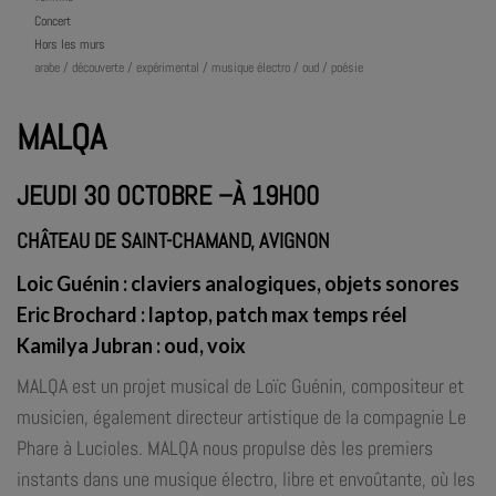
Concert
Hors les murs
arabe / découverte / expérimental / musique électro / oud / poésie
MALQA
JEUDI 30 OCTOBRE –À 19H00
CHÂTEAU DE SAINT-CHAMAND, AVIGNON
Loic Guénin
: claviers analogiques, objets sonores
Eric Brochard
: laptop, patch max temps réel
Kamilya Jubran
: oud, voix
MALQA est un projet musical de Loïc Guénin, compositeur et
musicien, également directeur artistique de la compagnie Le
Phare à Lucioles. MALQA nous propulse dès les premiers
instants dans une musique électro, libre et envoûtante, où les