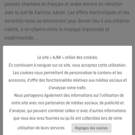
poésies chantées en français et arabe entrent en vibration
avec le oud de Kamilya
Jubran. Les effets électroniques et les
sonorités noise se rencontrent pour donner lieu à une création
inédite, à mi-chemin entre la musique improvisée et
expérimentale…
En savoir plus
Le site « AJMI » utilise des cookies.
Site de Kamilya Jubran
En continuant à naviguer sur ce site, vous acceptez cette utilisation.
Site Eric Brochard
Les cookies nous permettent de personnaliser le contenu et les
CE CONCERT VOUS EST PROPOSÉ DANS LE CADRE DE
annonces, d’offrir des fonctionnalités relatives aux médias sociaux et
CURIOSITÉ(S) TERRE DE CULTURE 2025, EN
d’analyser notre trafic.
PARTENARIAT AVEC LA VILLE D’AVIGNON.
Nous partageons également des informations sur l’utilisation de
notre site avec nos partenaires de médias sociaux, de publicité et
d’analyse, qui peuvent combiner celles-ci avec d’autres informations
que vous leur avez fournies ou qu’ils ont collectées lors de votre
utilisation de leurs services.
Réglages des cookies