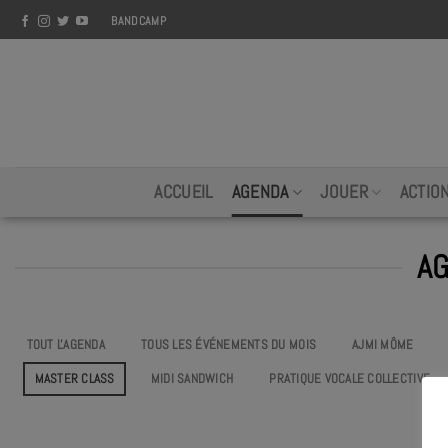
Skip
BANDCAMP
to
content
ACCUEIL
AGENDA
JOUER
ACTIO
AG
TOUT L'AGENDA
TOUS LES ÉVÉNEMENTS DU MOIS
AJMI MÔME
MASTER CLASS
MIDI SANDWICH
PRATIQUE VOCALE COLLECTIVE