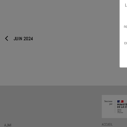
L
N
n
JUIN 2024
c
AJMI
ACCUEIL