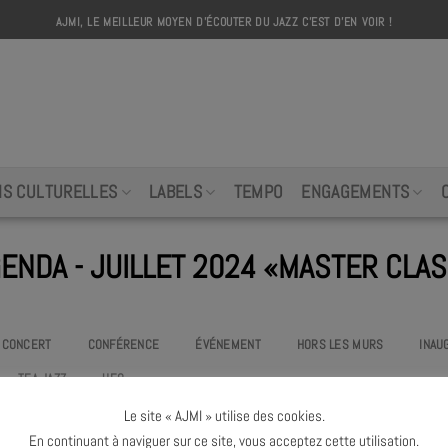
AJMI, LE MEILLEUR MOYEN D'ÉCOUTER DU JAZZ C'EST D'EN VOIR !
AJMI
NS CULTURELLES
LABELS
TEMPO
ENGAGEMENTS
ENDA - JUILLET 2024 «MASTER CLA
CONCERT
CONFÉRENCE
ÉVÉNEMENT
HORS LES MURS
INAU
TEA JAZZ
UEO
Le site « AJMI » utilise des cookies.
Pas d'événement
«master class»
à venir ce mois
En continuant à naviguer sur ce site, vous acceptez cette utilisation.