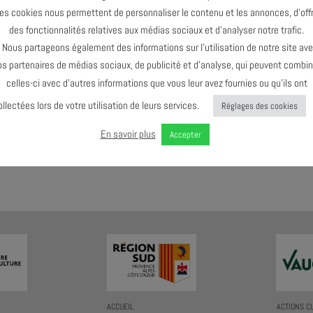
es cookies nous permettent de personnaliser le contenu et les annonces, d’offr
des fonctionnalités relatives aux médias sociaux et d’analyser notre trafic.
Le dernier événement de l'agenda :
Novembre 2024
ous partageons également des informations sur l’utilisation de notre site av
os partenaires de médias sociaux, de publicité et d’analyse, qui peuvent combin
celles-ci avec d’autres informations que vous leur avez fournies ou qu’ils ont
ollectées lors de votre utilisation de leurs services.
Réglages des cookies
En savoir plus
Accepter
AGENDA AU FORMAT
CAL
I
ACCUEIL
ACTIONS C