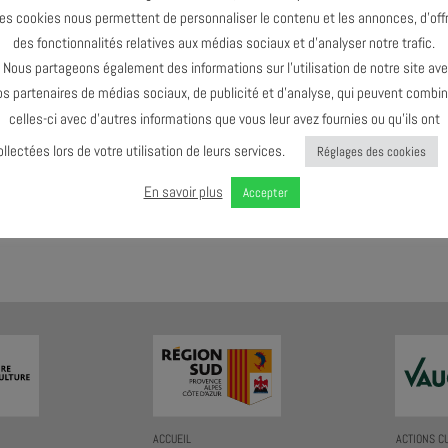
es cookies nous permettent de personnaliser le contenu et les annonces, d’offr
des fonctionnalités relatives aux médias sociaux et d’analyser notre trafic.
Le dernier événement de l'agenda :
Octobre 2024
ous partageons également des informations sur l’utilisation de notre site av
os partenaires de médias sociaux, de publicité et d’analyse, qui peuvent combin
celles-ci avec d’autres informations que vous leur avez fournies ou qu’ils ont
ollectées lors de votre utilisation de leurs services.
Réglages des cookies
En savoir plus
Accepter
AGENDA AU FORMAT
CAL
I
ACCUEIL
ACTIONS C