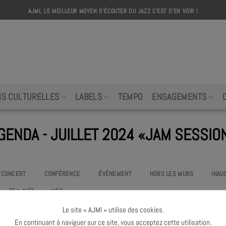
AJMI, LE MEILLEUR MOYEN D'ÉCOUTER DU JAZZ C'EST D'EN VOIR !
AJMI
NS CULTURELLES
LABELS
TEMPO
ENGAGEMENTS
GENDA - JUILLET 2024 «JAM SESSIO
CONCERT
CONFÉRENCE
ÉVÉNEMENT
HORS LES MURS
INAU
TEA JAZZ
UEO
Le site « AJMI » utilise des cookies.
Pas d'événement
«jam session»
à venir ce mois
En continuant à naviguer sur ce site, vous acceptez cette utilisation.