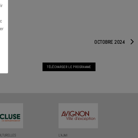
ir
ec
er
OCTOBRE 2024
TÉLÉCHARGER LE PROGRAMME
ULTURELLES
L’AJMI