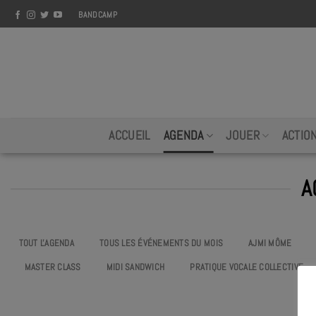
Skip
BANDCAMP
to
content
ACCUEIL
AGENDA
JOUER
ACTIO
A
TOUT L'AGENDA
TOUS LES ÉVÉNEMENTS DU MOIS
AJMI MÔME
MASTER CLASS
MIDI SANDWICH
PRATIQUE VOCALE COLLECTIVE