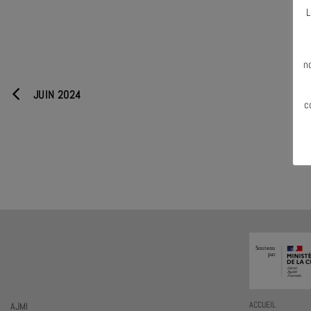
L
N
n
JUIN 2024
c
AJMI
ACCUEIL