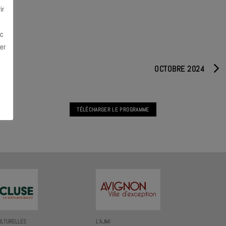
ir
ec
er
OCTOBRE 2024
TÉLÉCHARGER LE PROGRAMME
ULTURELLES
L’AJMI