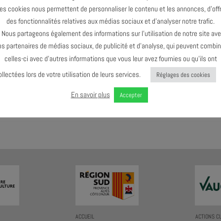
es cookies nous permettent de personnaliser le contenu et les annonces, d’offr
des fonctionnalités relatives aux médias sociaux et d’analyser notre trafic.
Le dernier événement de l'agenda :
Octobre 2024
ous partageons également des informations sur l’utilisation de notre site av
os partenaires de médias sociaux, de publicité et d’analyse, qui peuvent combin
celles-ci avec d’autres informations que vous leur avez fournies ou qu’ils ont
ollectées lors de votre utilisation de leurs services.
Réglages des cookies
En savoir plus
Accepter
AGENDA AU FORMAT
CAL
I
ACCUEIL
ACTIONS C