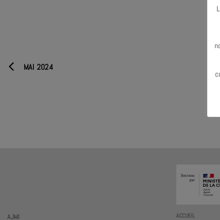
L
N
n
MAI 2024
c
AJMI
ACCUEIL