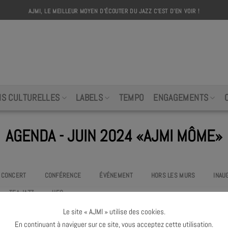
AJMI, LE MEILLEUR MOYEN D'ÉCOUTER DU JAZZ C'EST D'EN VOIR !
AJMI
NS CULTURELLES
LABELS
TEMPO
ENGAGEMENTS
AGENDA - JUIN 2024 «AJMI MÔME»
CONCERT
CONFÉRENCE
ÉVÉNEMENT
HORS LES MURS
INAU
TEA JAZZ
UEO
Le site « AJMI » utilise des cookies.
Pas d'événement
«ajmi môme»
à venir ce mois
En continuant à naviguer sur ce site, vous acceptez cette utilisation.