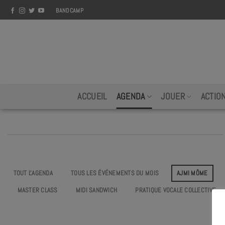
Skip
BANDCAMP
to
content
ACCUEIL
AGENDA
JOUER
ACTIO
TOUT L'AGENDA
TOUS LES ÉVÉNEMENTS DU MOIS
AJMI MÔME
MASTER CLASS
MIDI SANDWICH
PRATIQUE VOCALE COLLECTIVE