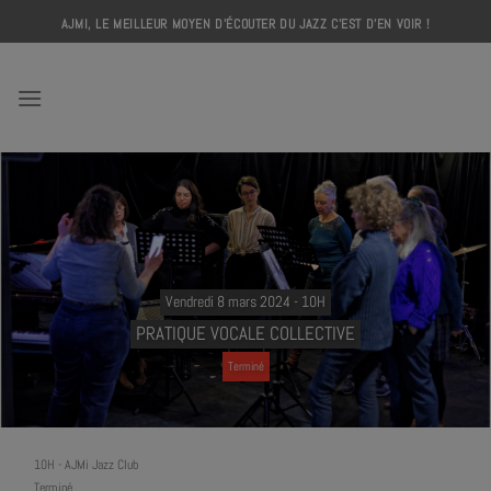
Skip
AJMI, LE MEILLEUR MOYEN D'ÉCOUTER DU JAZZ C'EST D'EN VOIR !
to
content
AJMI
Vendredi 8 mars 2024 - 10H
PRATIQUE VOCALE COLLECTIVE
Terminé
10H
-
AJMi Jazz Club
Terminé