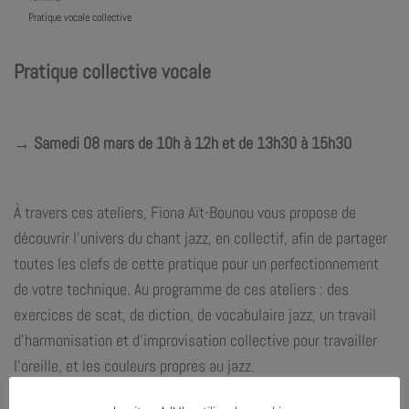
Pratique vocale collective
Pratique collective vocale
→ Samedi 08 mars de 10h à 12h et de 13h30 à 15h30
À travers ces ateliers,
Fiona Aït-Bounou
vous propose de
découvrir l’univers du chant jazz, en collectif, afin de partager
toutes les clefs de cette pratique pour un perfectionnement
de votre technique. Au programme de ces ateliers : des
exercices de scat, de diction, de vocabulaire jazz, un travail
d’harmonisation et d’improvisation collective pour travailler
l’oreille, et les couleurs propres au jazz.
Ateliers proposés :
de 10h à 12h et de 13h30 à 15h30 !