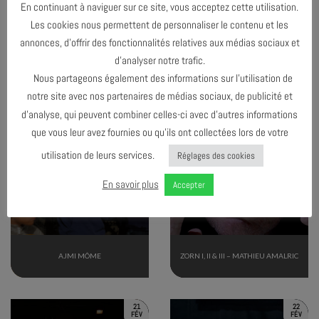
En continuant à naviguer sur ce site, vous acceptez cette utilisation.
TERMINÉ
TERMINÉ
Les cookies nous permettent de personnaliser le contenu et les
annonces, d’offrir des fonctionnalités relatives aux médias sociaux et
d’analyser notre trafic.
JAZZ STORY – JAZZ LADIES, LES
COULEUR.S TRIO
PIONNIÈRES
Nous partageons également des informations sur l’utilisation de
notre site avec nos partenaires de médias sociaux, de publicité et
d’analyse, qui peuvent combiner celles-ci avec d’autres informations
17
20
FÉV
FÉV
que vous leur avez fournies ou qu’ils ont collectées lors de votre
utilisation de leurs services.
Réglages des cookies
En savoir plus
Accepter
TERMINÉ
TERMINÉ
AJMI MÔME
ZORN I, II & III – MATHIEU AMALRIC
21
22
FÉV
FÉV