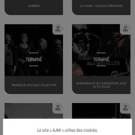
L’ARBRE
LA MAIN – GILLES CORONADO
10
13
FÉV
FÉV
TERMINÉ
TERMINÉ
VERNISSAGE DE L’EXPOSITION JAZZ
PRATIQUE VOCALE COLLECTIVE
ACTU·ELLES
13
15
FÉV
FÉV
Le site « AJMI » utilise des cookies.