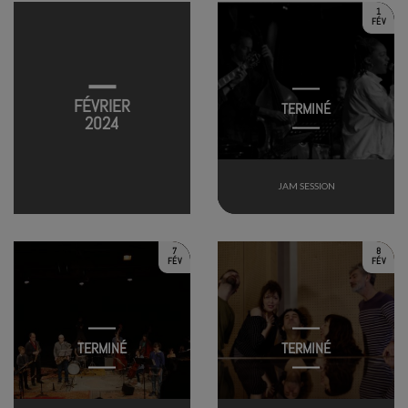
1
FÉV
FÉVRIER
TERMINÉ
2024
JAM SESSION
7
8
FÉV
FÉV
TERMINÉ
TERMINÉ