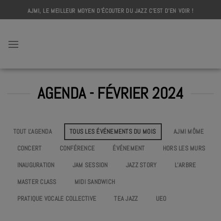
Skip
AJMI, LE MEILLEUR MOYEN D'ÉCOUTER DU JAZZ C'EST D'EN VOIR !
to
content
AJMI
AGENDA - FÉVRIER 2024
TOUT L'AGENDA
TOUS LES ÉVÉNEMENTS DU MOIS
AJMI MÔME
CONCERT
CONFÉRENCE
ÉVÉNEMENT
HORS LES MURS
INAUGURATION
JAM SESSION
JAZZ STORY
L’ARBRE
MASTER CLASS
MIDI SANDWICH
PRATIQUE VOCALE COLLECTIVE
TEA JAZZ
UEO