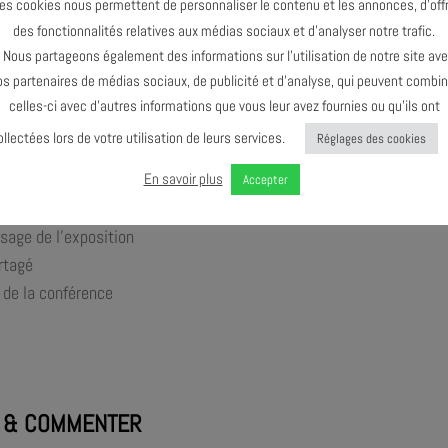
es cookies nous permettent de personnaliser le contenu et les annonces, d’offr
duite par la rédaction de JAZZ IN,
qui viendra orner nos murs.
des fonctionnalités relatives aux médias sociaux et d’analyser notre trafic.
us de 10 ans que l’équipe de JAZZ IN sillonne les chemins de traverse
ous partageons également des informations sur l’utilisation de notre site av
 méridionale. Des festivals aux scènes des clubs, nos reporters n
os partenaires de médias sociaux, de publicité et d’analyse, qui peuvent combin
tos prises sur le vif, comme autant de témoignages du foisonnemen
celles-ci avec d’autres informations que vous leur avez fournies ou qu’ils ont
ollectées lors de votre utilisation de leurs services.
Réglages des cookies
AJMi une sélection de clichés mettant en lumière les musiciennes de
ec le cycle de conférences Jazz Story “JAZZ LADIES”.
L’inauguratio
En savoir plus
Accepter
Jazz Ladies. L’inauguration se fera en présence de Marion Poudevi
sage de l’exposition
artagé
 de la conférence
 & COMMENTER