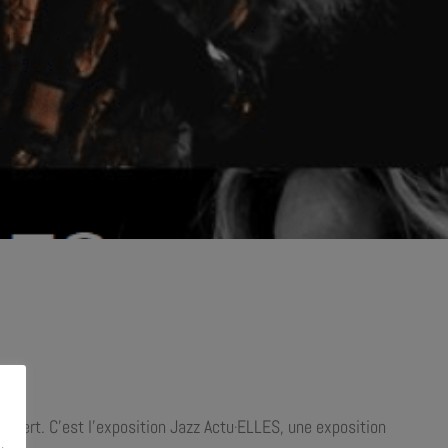
oncert. C’est l’exposition Jazz Actu
ELLES
, une exposition
·