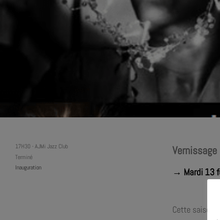
17H30
-
AJMi Jazz Club
Vernissage 
Terminé
Inauguration
→ Mardi 13 f
Cette saison, 