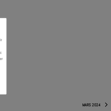
ir
ec
er
MARS 2024