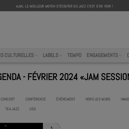
AJMI, LE MEILLEUR MOYEN D'ÉCOUTER DU JAZZ C'EST D'EN VOIR !
AJMI
NS CULTURELLES
LABELS
TEMPO
ENGAGEMENTS
GENDA - FÉVRIER 2024 «JAM SESSIO
CONCERT
CONFÉRENCE
ÉVÉNEMENT
HORS LES MURS
INAU
TEA JAZZ
UEO
1