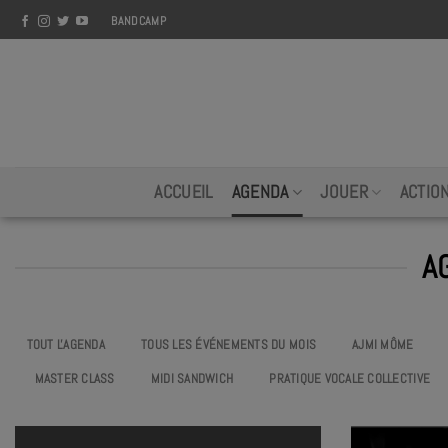
Skip
BANDCAMP
to
content
ACCUEIL
AGENDA
JOUER
ACTIO
A
TOUT L'AGENDA
TOUS LES ÉVÉNEMENTS DU MOIS
AJMI MÔME
MASTER CLASS
MIDI SANDWICH
PRATIQUE VOCALE COLLECTIVE