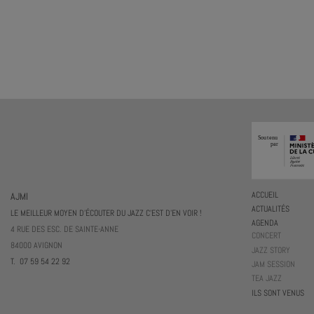
AJMI
ACCUEIL
ACTUALITÉS
LE MEILLEUR MOYEN D'ÉCOUTER DU JAZZ C'EST D'EN VOIR !
AGENDA
4 RUE DES ESC. DE SAINTE-ANNE
CONCERT
84000 AVIGNON
JAZZ STORY
T. 07 59 54 22 92
JAM SESSION
TEA JAZZ
ILS SONT VENUS