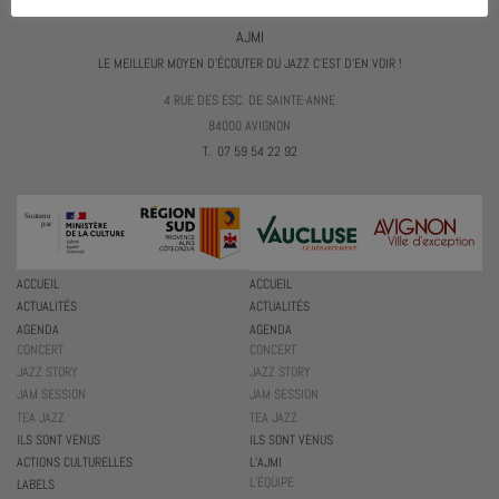
AJMI
LE MEILLEUR MOYEN D'ÉCOUTER DU JAZZ C'EST D'EN VOIR !
4 RUE DES ESC. DE SAINTE-ANNE
84000 AVIGNON
T. 07 59 54 22 92
ACCUEIL
ACCUEIL
ACTUALITÉS
ACTUALITÉS
AGENDA
AGENDA
CONCERT
CONCERT
JAZZ STORY
JAZZ STORY
JAM SESSION
JAM SESSION
TEA JAZZ
TEA JAZZ
ILS SONT VENUS
ILS SONT VENUS
ACTIONS CULTURELLES
L’AJMI
L’ÉQUIPE
LABELS