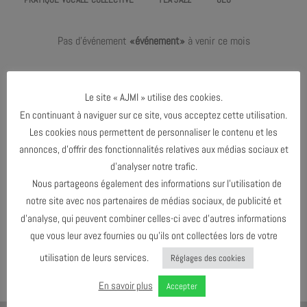
Pas d'événement
«événement»
à venir ce mois
Le dernier événement de l'agenda :
Mars 2024
Le site « AJMI » utilise des cookies.
En continuant à naviguer sur ce site, vous acceptez cette utilisation.
Les cookies nous permettent de personnaliser le contenu et les
MARS 2024
annonces, d’offrir des fonctionnalités relatives aux médias sociaux et
d’analyser notre trafic.
Nous partageons également des informations sur l’utilisation de
AGENDA AU FORMAT
CAL
I
notre site avec nos partenaires de médias sociaux, de publicité et
d’analyse, qui peuvent combiner celles-ci avec d’autres informations
que vous leur avez fournies ou qu’ils ont collectées lors de votre
TÉLÉCHARGER LE PROGRAMME
utilisation de leurs services.
Réglages des cookies
En savoir plus
Accepter