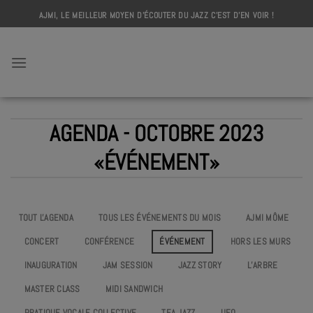
Skip
AJMI, LE MEILLEUR MOYEN D'ÉCOUTER DU JAZZ C'EST D'EN VOIR !
to
content
AJMI
AGENDA - OCTOBRE 2023
«ÉVÉNEMENT»
TOUT L'AGENDA
TOUS LES ÉVÉNEMENTS DU MOIS
AJMI MÔME
CONCERT
CONFÉRENCE
ÉVÉNEMENT
HORS LES MURS
INAUGURATION
JAM SESSION
JAZZ STORY
L’ARBRE
MASTER CLASS
MIDI SANDWICH
PRATIQUE VOCALE COLLECTIVE
TEA JAZZ
UEO