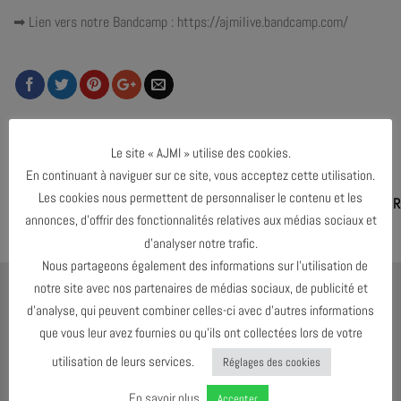
➡ Lien vers notre Bandcamp : https://ajmilive.bandcamp.com/
Le site « AJMI » utilise des cookies.
SORTIES DES NOUVEAUX AJMILIVE
En continuant à naviguer sur ce site, vous acceptez cette utilisation.
Les cookies nous permettent de personnaliser le contenu et les
COMMUNIQUÉ - NOMINATION D'ANTOINE DE LA RONCIÈRE À LA DIR
annonces, d’offrir des fonctionnalités relatives aux médias sociaux et
d’analyser notre trafic.
Nous partageons également des informations sur l’utilisation de
notre site avec nos partenaires de médias sociaux, de publicité et
DERNIERS ARTICLES
d’analyse, qui peuvent combiner celles-ci avec d’autres informations
que vous leur avez fournies ou qu’ils ont collectées lors de votre
utilisation de leurs services.
Réglages des cookies
En savoir plus
Accepter