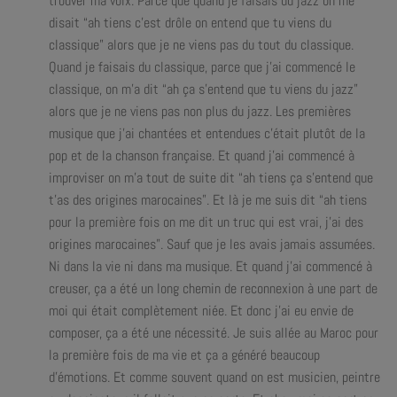
trouver ma voix. Parce que quand je faisais du jazz on me
disait “ah tiens c’est drôle on entend que tu viens du
classique” alors que je ne viens pas du tout du classique.
Quand je faisais du classique, parce que j’ai commencé le
classique, on m’a dit “ah ça s’entend que tu viens du jazz”
alors que je ne viens pas non plus du jazz. Les premières
musique que j’ai chantées et entendues c’était plutôt de la
pop et de la chanson française. Et quand j’ai commencé à
improviser on m’a tout de suite dit “ah tiens ça s’entend que
t’as des origines marocaines”. Et là je me suis dit “ah tiens
pour la première fois on me dit un truc qui est vrai, j’ai des
origines marocaines”. Sauf que je les avais jamais assumées.
Ni dans la vie ni dans ma musique. Et quand j’ai commencé à
creuser, ça a été un long chemin de reconnexion à une part de
moi qui était complètement niée. Et donc j’ai eu envie de
composer, ça a été une nécessité. Je suis allée au Maroc pour
la première fois de ma vie et ça a généré beaucoup
d’émotions. Et comme souvent quand on est musicien, peintre