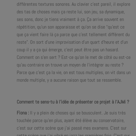
différentes textures sonores. Au clavier c’est pareil, il explore
des tas de choses mais ça reste lui, son jeu, sa dynamique,
ses sons, donc je tiens vraiment à ça. Ça arrive souvent en
répétition, qu’un son apparaisse et qu’on se dise “qu’est ce
que ça vient faire là ça parce que c’est tellement différent du
reste”. On sort d’une improvisation d’un quart d’heure et d’un
coup il y a ça qui émerge, c’est peut être pas un hasard.
Comment on s’en sert ? Est-ce qu’on le met de côté ou est-ce
qu’au contraire on trouve un moyen de l’intégrer au reste ?
Parce que c’est ça la vie, on est tous multiples, on vit dans un
monde multiple, y a aucune raison que tout se ressemble.
Comment te sens-tu à l’idée de présenter ce projet à l’AJMi ?
Fiona :
Il y a plein de choses qui se bousculent. Je suis très
touchée parce qu’en plus, ayant été élève au conservatoire,
c’est sur cette scène que j’ai passé mes examens. C’est sur
cette scène que j’ai vibré en jazz les premières fois. C’est sur