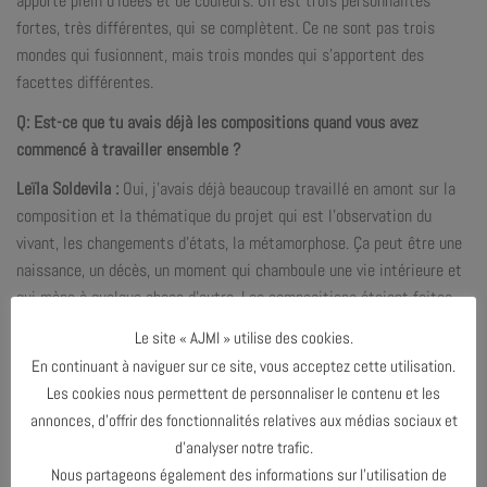
apporte plein d’idées et de couleurs. On est trois personnalités
fortes, très différentes, qui se complètent. Ce ne sont pas trois
mondes qui fusionnent, mais trois mondes qui s’apportent des
facettes différentes.
Q: Est-ce que tu avais déjà les compositions quand vous avez
commencé à travailler ensemble ?
Leïla Soldevila :
Oui, j’avais déjà beaucoup travaillé en amont sur la
composition et la thématique du projet qui est l’observation du
vivant, les changements d’états, la métamorphose. Ça peut être une
naissance, un décès, un moment qui chamboule une vie intérieure et
qui mène à quelque chose d’autre. Les compositions étaient faites
avec ces idées précises. Félicité et Célia ont apporté des choix et
Le site « AJMI » utilise des cookies.
des idées, mais j’ai amené la matière sonore de base.
En continuant à naviguer sur ce site, vous acceptez cette utilisation.
Q: Est-ce qu’il y a eu des choses inattendues qui ont émergé ?
Les cookies nous permettent de personnaliser le contenu et les
annonces, d’offrir des fonctionnalités relatives aux médias sociaux et
Leïla Soldevila :
En tant que compositrice, ce qui est incroyable c’est
d’analyser notre trafic.
lorsque quelqu’un transcende ce qu’on a écrit. On a une idée et tout à
Nous partageons également des informations sur l’utilisation de
coup c’est incarné, approprié, et ça devient encore mieux que ce que