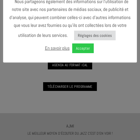
Nous partageons également des informations sur l’utilisation de
CONCERT DE L’ARBRE – FESTIVAL TOUS
ARTISTES !
notre site avec nos partenaires de médias sociaux, de publicité et
d’analyse, qui peuvent combiner celles-ci avec d’autres informations
que vous leur avez fournies ou qu’ils ont collectées lors de votre
utilisation de leurs services.
Réglages des cookies
AVRIL 2025
En savoir plus
Accepter
AGENDA AU FORMAT
CAL
I
TÉLÉCHARGER LE PROGRAMME
AJMI
LE MEILLEUR MOYEN D'ÉCOUTER DU JAZZ C'EST D'EN VOIR !