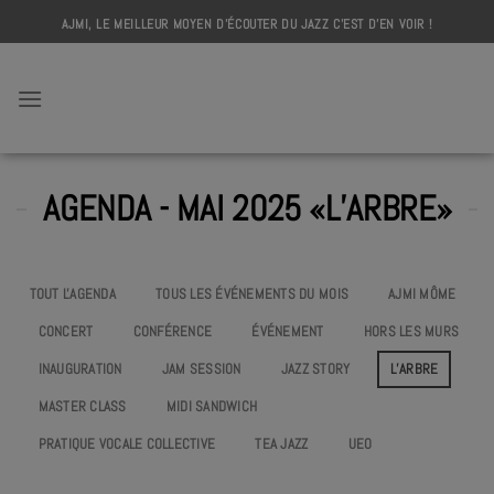
Skip
AJMI, LE MEILLEUR MOYEN D'ÉCOUTER DU JAZZ C'EST D'EN VOIR !
to
content
AJMI
AGENDA - MAI 2025 «L’ARBRE»
TOUT L'AGENDA
TOUS LES ÉVÉNEMENTS DU MOIS
AJMI MÔME
CONCERT
CONFÉRENCE
ÉVÉNEMENT
HORS LES MURS
INAUGURATION
JAM SESSION
JAZZ STORY
L’ARBRE
MASTER CLASS
MIDI SANDWICH
PRATIQUE VOCALE COLLECTIVE
TEA JAZZ
UEO