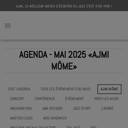
Skip
AJMI, LE MEILLEUR MOYEN D'ÉCOUTER DU JAZZ C'EST D'EN VOIR !
to
content
AJMI
AGENDA - MAI 2025 «AJMI
MÔME»
TOUT L'AGENDA
TOUS LES ÉVÉNEMENTS DU MOIS
AJMI MÔME
CONCERT
CONFÉRENCE
ÉVÉNEMENT
HORS LES MURS
INAUGURATION
JAM SESSION
JAZZ STORY
L’ARBRE
MASTER CLASS
MIDI SANDWICH
PRATIQUE VOCALE COLLECTIVE
TEA JAZZ
UEO