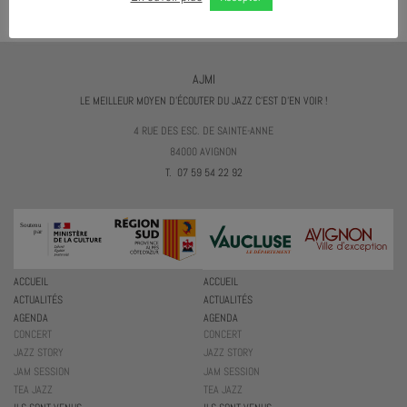
AJMI
LE MEILLEUR MOYEN D'ÉCOUTER DU JAZZ C'EST D'EN VOIR !
4 RUE DES ESC. DE SAINTE-ANNE
84000 AVIGNON
T. 07 59 54 22 92
ACCUEIL
ACCUEIL
ACTUALITÉS
ACTUALITÉS
AGENDA
AGENDA
CONCERT
CONCERT
JAZZ STORY
JAZZ STORY
JAM SESSION
JAM SESSION
TEA JAZZ
TEA JAZZ