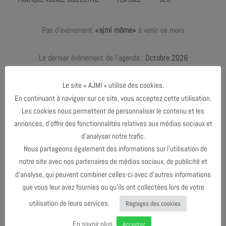
Pas d'événement
«ajmi môme»
à venir ce mois
Le dernier événement de l'agenda :
Octobre 2026
Le site « AJMI » utilise des cookies.
En continuant à naviguer sur ce site, vous acceptez cette utilisation.
AVRIL 2025
Les cookies nous permettent de personnaliser le contenu et les
annonces, d’offrir des fonctionnalités relatives aux médias sociaux et
OCTOBRE 2026
d’analyser notre trafic.
Nous partageons également des informations sur l’utilisation de
notre site avec nos partenaires de médias sociaux, de publicité et
AGENDA AU FORMAT
CAL
I
d’analyse, qui peuvent combiner celles-ci avec d’autres informations
que vous leur avez fournies ou qu’ils ont collectées lors de votre
utilisation de leurs services.
Réglages des cookies
TÉLÉCHARGER LE PROGRAMME
En savoir plus
Accepter