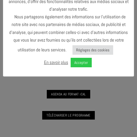
annonces, d’offrir des fonctionnalités relatives aux médias sociaux et
d’analyser notre trafic.
Nous partageons également des informations sur l’utilisation de
L’ARBRE #8
notre site avec nos partenaires de médias sociaux, de publicité et
d’analyse, qui peuvent combiner celles-ci avec d’autres informations
que vous leur avez fournies ou qu’ils ont collectées lors de votre
utilisation de leurs services.
Réglages des cookies
FÉVRIER 2025
En savoir plus
Accepter
AVRIL 2025
AGENDA AU FORMAT
CAL
I
TÉLÉCHARGER LE PROGRAMME