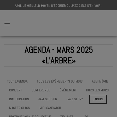
Skip
AJMI, LE MEILLEUR MOYEN D'ÉCOUTER DU JAZZ C'EST D'EN VOIR !
to
content
AJMI
AGENDA - MARS 2025
«L’ARBRE»
TOUT L'AGENDA
TOUS LES ÉVÉNEMENTS DU MOIS
AJMI MÔME
CONCERT
CONFÉRENCE
ÉVÉNEMENT
HORS LES MURS
INAUGURATION
JAM SESSION
JAZZ STORY
L’ARBRE
MASTER CLASS
MIDI SANDWICH
PRATIQUE VOCALE COLLECTIVE
TEA JAZZ
UEO