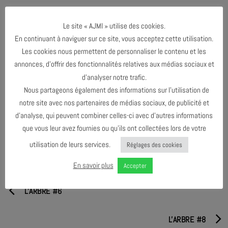
Tarif : 75€ pour le semestre
Le site « AJMI » utilise des cookies.
Inscription aux ateliers de l’AJMi : info@ajmi.fr —
En continuant à naviguer sur ce site, vous acceptez cette utilisation.
07.59.54.22.92
Les cookies nous permettent de personnaliser le contenu et les
annonces, d’offrir des fonctionnalités relatives aux médias sociaux et
d’analyser notre trafic.
Nous partageons également des informations sur l’utilisation de
notre site avec nos partenaires de médias sociaux, de publicité et
PARTAGER & COMMENTER
d’analyse, qui peuvent combiner celles-ci avec d’autres informations
que vous leur avez fournies ou qu’ils ont collectées lors de votre
utilisation de leurs services.
Réglages des cookies
En savoir plus
Accepter
L'ARBRE #6
L'ARBRE #8