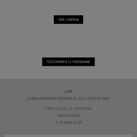
VOIR L'AGENDA
VOIR L'AGENDA L’ARBRE
TÉLÉCHARGER LE PROGRAMME
AJMI
LE MEILLEUR MOYEN D'ÉCOUTER DU JAZZ C'EST D'EN VOIR !
4 RUE DES ESC. DE SAINTE-ANNE
84000 AVIGNON
T. 07 59 54 22 92