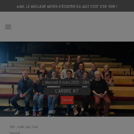
Skip
AJMI, LE MEILLEUR MOYEN D'ÉCOUTER DU JAZZ C'EST D'EN VOIR !
to
content
AJMI
Mercredi 5 mars 2025 - 18H
L’ARBRE #7
Terminé
18H
-
AJMi Jazz Club
Terminé