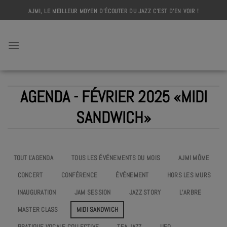
Skip
AJMI, LE MEILLEUR MOYEN D'ÉCOUTER DU JAZZ C'EST D'EN VOIR !
to
content
AJMI
AGENDA - FÉVRIER 2025 «MIDI
SANDWICH»
TOUT L'AGENDA
TOUS LES ÉVÉNEMENTS DU MOIS
AJMI MÔME
CONCERT
CONFÉRENCE
ÉVÉNEMENT
HORS LES MURS
INAUGURATION
JAM SESSION
JAZZ STORY
L’ARBRE
MASTER CLASS
MIDI SANDWICH
PRATIQUE VOCALE COLLECTIVE
TEA JAZZ
UEO