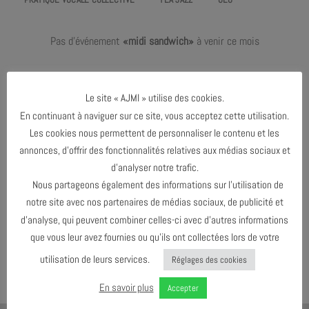
Pas d'événement
«midi sandwich»
à venir ce mois
Le dernier événement de l'agenda :
Mars 2026
Le site « AJMI » utilise des cookies.
En continuant à naviguer sur ce site, vous acceptez cette utilisation.
Les cookies nous permettent de personnaliser le contenu et les
MARS 2026
annonces, d’offrir des fonctionnalités relatives aux médias sociaux et
d’analyser notre trafic.
Nous partageons également des informations sur l’utilisation de
AGENDA AU FORMAT
CAL
I
notre site avec nos partenaires de médias sociaux, de publicité et
d’analyse, qui peuvent combiner celles-ci avec d’autres informations
que vous leur avez fournies ou qu’ils ont collectées lors de votre
TÉLÉCHARGER LE PROGRAMME
utilisation de leurs services.
Réglages des cookies
En savoir plus
Accepter