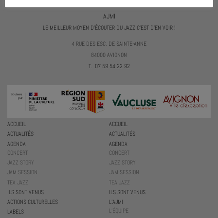
AJMI
LE MEILLEUR MOYEN D'ÉCOUTER DU JAZZ C'EST D'EN VOIR !
4 RUE DES ESC. DE SAINTE-ANNE
84000 AVIGNON
T. 07 59 54 22 92
ACCUEIL
ACCUEIL
ACTUALITÉS
ACTUALITÉS
AGENDA
AGENDA
CONCERT
CONCERT
JAZZ STORY
JAZZ STORY
JAM SESSION
JAM SESSION
TEA JAZZ
TEA JAZZ
ILS SONT VENUS
ILS SONT VENUS
ACTIONS CULTURELLES
L’AJMI
L’ÉQUIPE
LABELS