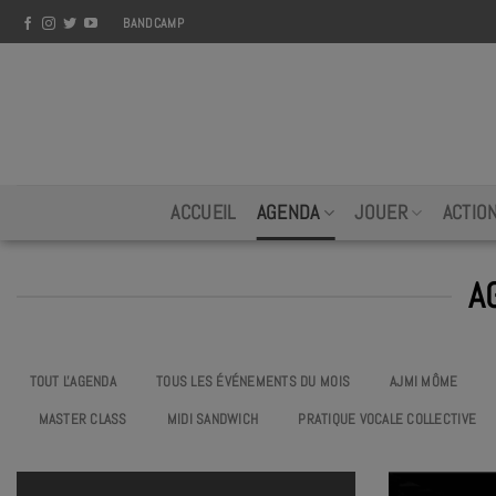
Skip
BANDCAMP
to
content
ACCUEIL
AGENDA
JOUER
ACTIO
A
TOUT L'AGENDA
TOUS LES ÉVÉNEMENTS DU MOIS
AJMI MÔME
MASTER CLASS
MIDI SANDWICH
PRATIQUE VOCALE COLLECTIVE