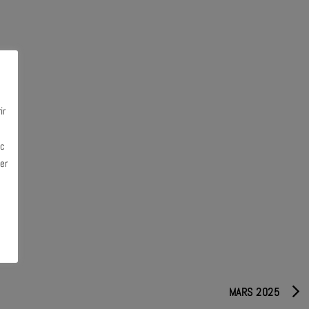
ir
ec
er
MARS 2025