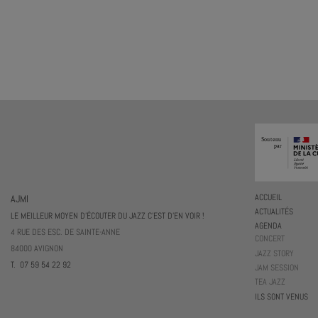
AJMI
ACCUEIL
ACTUALITÉS
LE MEILLEUR MOYEN D'ÉCOUTER DU JAZZ C'EST D'EN VOIR !
AGENDA
4 RUE DES ESC. DE SAINTE-ANNE
CONCERT
84000 AVIGNON
JAZZ STORY
T. 07 59 54 22 92
JAM SESSION
TEA JAZZ
ILS SONT VENUS