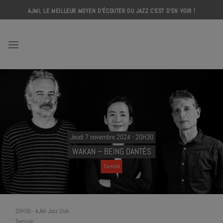
Skip
AJMI, LE MEILLEUR MOYEN D'ÉCOUTER DU JAZZ C'EST D'EN VOIR !
to
content
AJMI
Jeudi 7 novembre 2024 - 20H30
WAKAN – BEING DANTÈS
Terminé
20H30
-
AJMi Jazz Club
Terminé