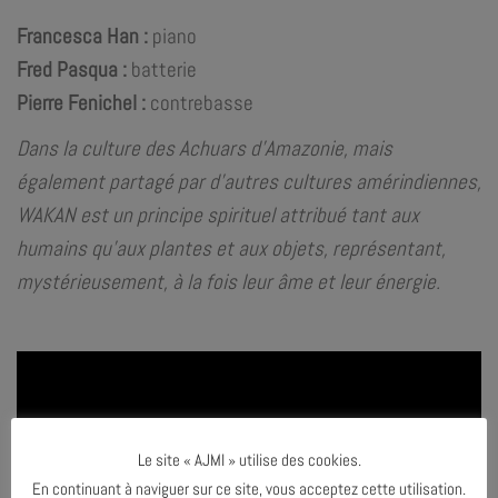
Francesca Han :
piano
Fred Pasqua :
batterie
Pierre Fenichel :
contrebasse
Dans la culture des Achuars d’Amazonie, mais
également partagé par d’autres cultures amérindiennes,
WAKAN est un principe spirituel attribué tant aux
humains qu’aux plantes et aux objets, représentant,
mystérieusement, à la fois leur âme et leur énergie.
Le site « AJMI » utilise des cookies.
En continuant à naviguer sur ce site, vous acceptez cette utilisation.