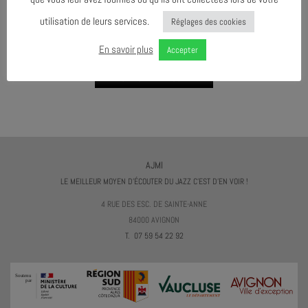
utilisation de leurs services.
Réglages des cookies
AGENDA AU FORMAT
CAL
I
En savoir plus
Accepter
TÉLÉCHARGER LE PROGRAMME
AJMI
LE MEILLEUR MOYEN D'ÉCOUTER DU JAZZ C'EST D'EN VOIR !
4 RUE DES ESC. DE SAINTE-ANNE
84000 AVIGNON
T. 07 59 54 22 92