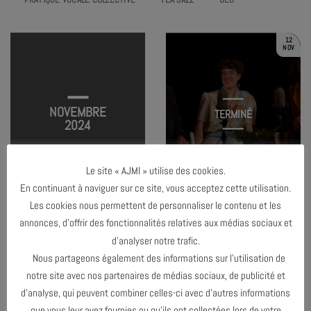
12
NOV
NOVEMBRE
TERMINÉ
2024
Le site « AJMI » utilise des cookies.
VINYLE SOCIAL CLUB
En continuant à naviguer sur ce site, vous acceptez cette utilisation.
Les cookies nous permettent de personnaliser le contenu et les
annonces, d’offrir des fonctionnalités relatives aux médias sociaux et
d’analyser notre trafic.
OCTOBRE 2024
Nous partageons également des informations sur l’utilisation de
notre site avec nos partenaires de médias sociaux, de publicité et
DÉCEMBRE 2024
d’analyse, qui peuvent combiner celles-ci avec d’autres informations
que vous leur avez fournies ou qu’ils ont collectées lors de votre