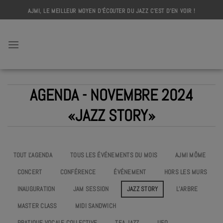
Skip
AJMI, LE MEILLEUR MOYEN D'ÉCOUTER DU JAZZ C'EST D'EN VOIR !
to
content
AJMI
AGENDA - NOVEMBRE 2024
«JAZZ STORY»
TOUT L'AGENDA
TOUS LES ÉVÉNEMENTS DU MOIS
AJMI MÔME
CONCERT
CONFÉRENCE
ÉVÉNEMENT
HORS LES MURS
INAUGURATION
JAM SESSION
JAZZ STORY
L’ARBRE
MASTER CLASS
MIDI SANDWICH
PRATIQUE VOCALE COLLECTIVE
TEA JAZZ
UEO