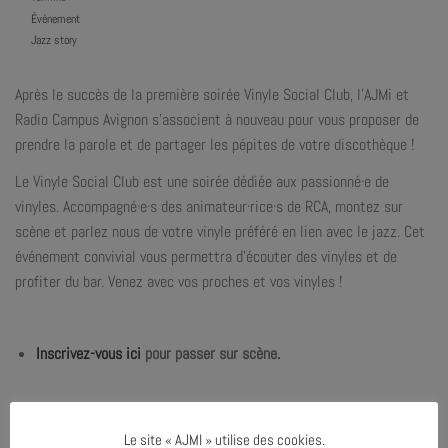
Événement
Jazz story
Après le succès de la première soirée Vinyle Social Club, l’AJMi et
Radio Campus Avignon s’associent à nouveau pour vous proposer de
prendre la parole et de partager les pépites de votre discothèque !
Le Vinyle Social Club est une soirée dédiée aux passionné·e de
vinyles. Accompagné·e·s des animateur·rice·s de RCA, montez sur
scène et parlez nous de votre vinyle préféré en lien avec le jazz. Cet
événement convivial vous permettra d’écouter des vinyles et de
profiter du bar. Venez avec vos proches et vos vinyles !
Inscrivez-vous ici
pour passer sur scène.
Le site « AJMI » utilise des cookies.