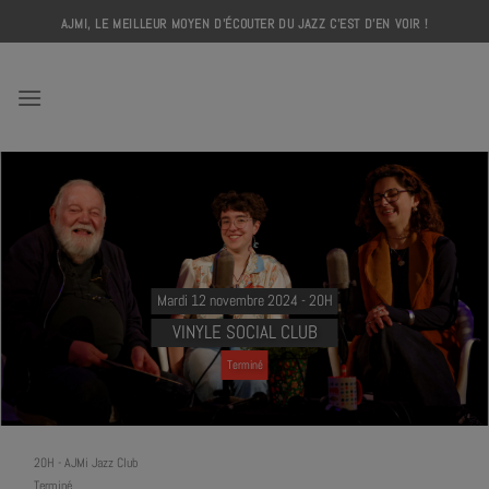
Skip
AJMI, LE MEILLEUR MOYEN D'ÉCOUTER DU JAZZ C'EST D'EN VOIR !
to
content
AJMI
Mardi 12 novembre 2024 - 20H
VINYLE SOCIAL CLUB
Terminé
20H
-
AJMi Jazz Club
Terminé