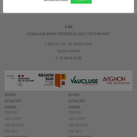
AJMI
LE MEILLEUR MOYEN D'ÉCOUTER DU JAZZ C'EST D'EN VOIR !
4 RUE DES ESC. DE SAINTE-ANNE
84000 AVIGNON
T. 07 59 54 22 92
ACCUEIL
ACCUEIL
ACTUALITÉS
ACTUALITÉS
AGENDA
AGENDA
CONCERT
CONCERT
JAZZ STORY
JAZZ STORY
JAM SESSION
JAM SESSION
TEA JAZZ
TEA JAZZ