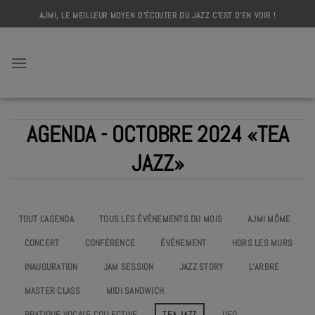
Skip
AJMI, LE MEILLEUR MOYEN D'ÉCOUTER DU JAZZ C'EST D'EN VOIR !
to
content
AJMI
AGENDA - OCTOBRE 2024 «TEA
JAZZ»
TOUT L'AGENDA
TOUS LES ÉVÉNEMENTS DU MOIS
AJMI MÔME
CONCERT
CONFÉRENCE
ÉVÉNEMENT
HORS LES MURS
INAUGURATION
JAM SESSION
JAZZ STORY
L’ARBRE
MASTER CLASS
MIDI SANDWICH
PRATIQUE VOCALE COLLECTIVE
TEA JAZZ
UEO