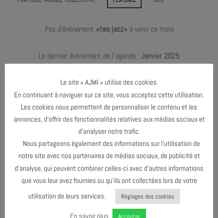
Pas d'événement
«tea jazz»
à venir ce mois
Le dernier événement de l'agenda :
Janvier 2025
Le site « AJMI » utilise des cookies.
En continuant à naviguer sur ce site, vous acceptez cette utilisation.
JANVIER 2024
Les cookies nous permettent de personnaliser le contenu et les
annonces, d’offrir des fonctionnalités relatives aux médias sociaux et
JANVIER 2025
d’analyser notre trafic.
Nous partageons également des informations sur l’utilisation de
notre site avec nos partenaires de médias sociaux, de publicité et
AGENDA AU FORMAT
CAL
I
d’analyse, qui peuvent combiner celles-ci avec d’autres informations
que vous leur avez fournies ou qu’ils ont collectées lors de votre
utilisation de leurs services.
Réglages des cookies
TÉLÉCHARGER LE PROGRAMME
En savoir plus
Accepter