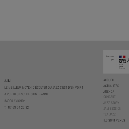
AJMI
ACCUEIL
ACTUALITÉS
LE MEILLEUR MOYEN D'ÉCOUTER DU JAZZ C'EST D'EN VOIR !
AGENDA
4 RUE DES ESC. DE SAINTE-ANNE
CONCERT
84000 AVIGNON
JAZZ STORY
T. 07 59 54 22 92
JAM SESSION
TEA JAZZ
ILS SONT VENUS