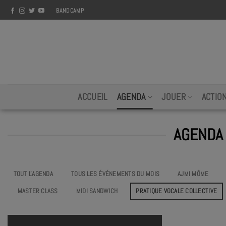
Skip
BANDCAMP
to
content
ACCUEIL
AGENDA
JOUER
ACTIO
AGENDA 
TOUT L'AGENDA
TOUS LES ÉVÉNEMENTS DU MOIS
AJMI MÔME
MASTER CLASS
MIDI SANDWICH
PRATIQUE VOCALE COLLECTIVE
PRA