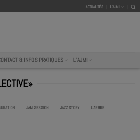
ACTUALITÉS
L’AJMI
CONTACT & INFOS PRATIQUES
L’AJMI
LECTIVE»
GURATION
JAM SESSION
JAZZ STORY
L’ARBRE
 #18