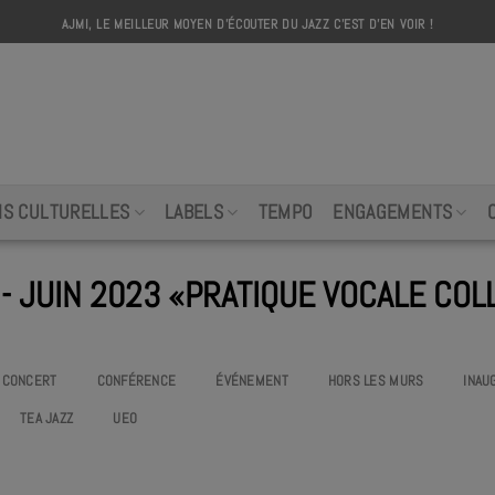
AJMI, LE MEILLEUR MOYEN D'ÉCOUTER DU JAZZ C'EST D'EN VOIR !
AJMI
NS CULTURELLES
LABELS
TEMPO
ENGAGEMENTS
- JUIN 2023 «PRATIQUE VOCALE COL
CONCERT
CONFÉRENCE
ÉVÉNEMENT
HORS LES MURS
INAU
TEA JAZZ
UEO
TIQUE VOCALE #17
PRATIQUE VOCALE
TERMINÉ
TERMINÉ