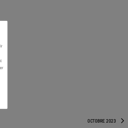
ir
ec
er
OCTOBRE 2023