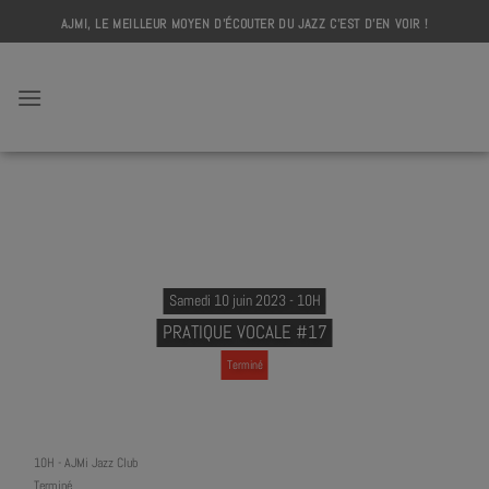
Skip
AJMI, LE MEILLEUR MOYEN D'ÉCOUTER DU JAZZ C'EST D'EN VOIR !
to
content
AJMI
Samedi 10 juin 2023 - 10H
PRATIQUE VOCALE #17
Terminé
10H
-
AJMi Jazz Club
Terminé