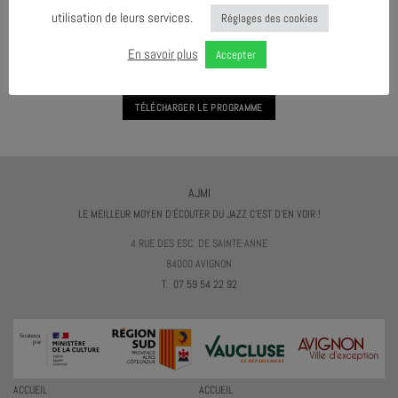
utilisation de leurs services.
Réglages des cookies
VOIR L'AGENDA PRATIQUE VOCALE COLLECTIVE
En savoir plus
Accepter
TÉLÉCHARGER LE PROGRAMME
AJMI
LE MEILLEUR MOYEN D'ÉCOUTER DU JAZZ C'EST D'EN VOIR !
4 RUE DES ESC. DE SAINTE-ANNE
84000 AVIGNON
T. 07 59 54 22 92
ACCUEIL
ACCUEIL